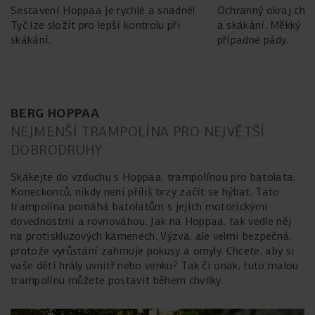
Sestavení Hoppaa je rychlé a snadné!
Ochranný okraj chrán
Tyč lze složit pro lepší kontrolu při
a skákání. Měkký ma
skákání.
případné pády.
BERG HOPPAA
NEJMENŠÍ TRAMPOLÍNA PRO NEJVĚTŠÍ
DOBRODRUHY
Skákejte do vzduchu s Hoppaa, trampolínou pro batolata.
Koneckonců, nikdy není příliš brzy začít se hýbat. Tato
trampolína pomáhá batolatům s jejich motorickými
dovednostmi a rovnováhou. Jak na Hoppaa, tak vedle něj
na protiskluzových kamenech. Výzva, ale velmi bezpečná,
protože vyrůstání zahrnuje pokusy a omyly. Chcete, aby si
vaše děti hrály uvnitř nebo venku? Tak či onak, tuto malou
trampolínu můžete postavit během chvilky.