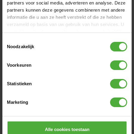
partners voor social media, adverteren en analyse. Deze
Výška
-
partners kunnen deze gegevens combineren met andere
Rozměr
Kulatý - 90 cm
informatie die u aan ze heeft verstrekt of die ze hebben
verzameld op basis van uw gebruik van hun services. U
Zobrazit všechny rozměry a detaily
gaat akkoord met onze cookies als u onze website blijft
gebruiken.
Toestemmingsselectie
Noodzakelijk
RECENZE BERG HOPPAA
6 recenzí
Voorkeuren
NAPSAT RECENZI
Statistieken
FOTKY ZÁKAZNÍKŮ
Marketing
Alle cookies toestaan