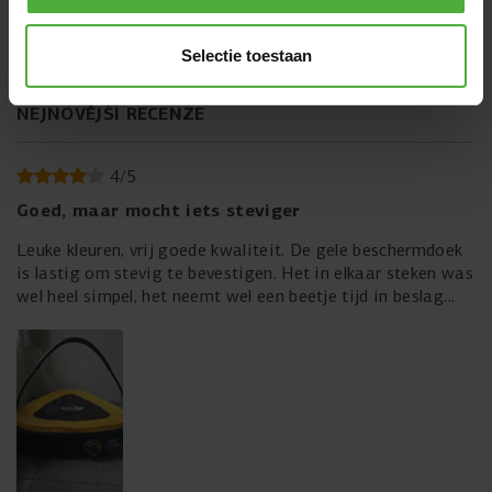
Selectie toestaan
NEJNOVĚJŠÍ RECENZE
4
/
5
Goed, maar mocht iets steviger
Leuke kleuren, vrij goede kwaliteit. De gele beschermdoek
is lastig om stevig te bevestigen. Het in elkaar steken was
wel heel simpel, het neemt wel een beetje tijd in beslag
(logisch). Een ander systeem (iets met klikken of met klips)
had misschien net iets beter geweest voor de gele. Een
extra rekker voor de springdoek had ook fijn geweest. Ik
weet niet hoe duurzaam de rek is, mijn zoon van 18
maand heeft hem nog maar net in gebruik. Ik merk wel dat
hij al redelijk diep gaat (12kg) en bij veel gebruik denk ik
dat de rek wel gaat verduren. Maar heel leuk ding en mijn
zoon vind het ook!