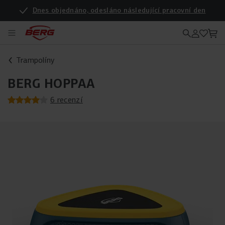
Dnes objednáno, odesláno následující pracovní den
Trampolíny
BERG HOPPAA
6 recenzí