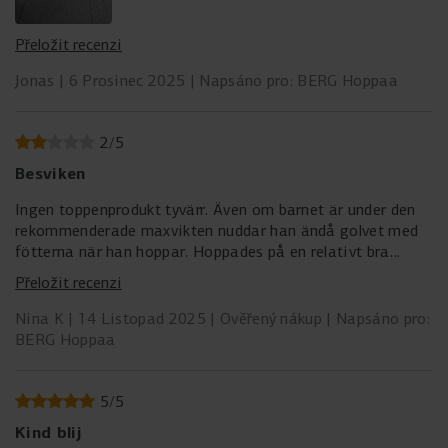
Přeložit recenzi
Jonas
6 Prosinec 2025
Napsáno pro: BERG Hoppaa
2
/
5
Besviken
Ingen toppenprodukt tyvärr. Även om barnet är under den
rekommenderade maxvikten nuddar han ändå golvet med
fötterna när han hoppar. Hoppades på en relativt bra
inomhusstudsmatta men kan inte direkt rekommendera.
Přeložit recenzi
Färgerna är fina.
Nina K
14 Listopad 2025
Ověřený nákup
Napsáno pro:
BERG Hoppaa
5
/
5
Kind blij