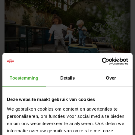
Toestemming
Details
Over
ROZMĚRY A DETAILY
Deze website maakt gebruik van cookies
Název produktu
BERG Hoppaa
We gebruiken cookies om content en advertenties te
personaliseren, om functies voor social media te bieden
SKU
36.15.10.00
en om ons websiteverkeer te analyseren. Ook delen we
Barva
Žlutá
informatie over uw gebruik van onze site met onze