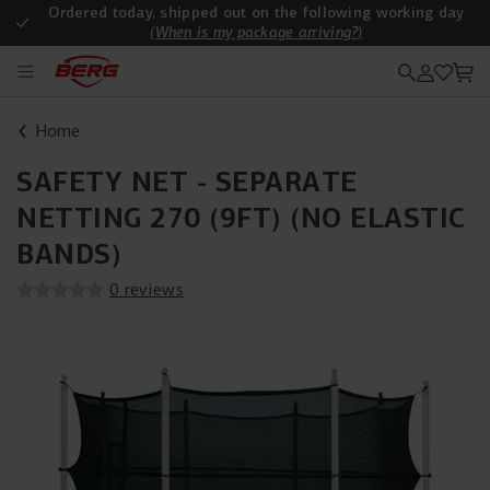
Ordered today, shipped out on the following working day
(When is my package arriving?)
Are all deliveries free of charge?
Home
SAFETY NET - SEPARATE
NETTING 270 (9FT) (NO ELASTIC
BANDS)
0 reviews