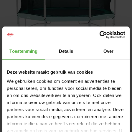
Toestemming
Details
Over
1
/
1
119
.
-
Deze website maakt gebruik van cookies
Directly available
We gebruiken cookies om content en advertenties te
personaliseren, om functies voor social media te bieden
ADD TO CART
en om ons websiteverkeer te analyseren. Ook delen we
informatie over uw gebruik van onze site met onze
Ordered today, shipped out on the following
partners voor social media, adverteren en analyse. Deze
working day
(When is my package arriving?)
partners kunnen deze gegevens combineren met andere
Free
shipping on orders over 50,-
(
Are all
informatie die u aan ze heeft verstrekt of die ze hebben
deliveries free of charge?
)
verzameld op basis van uw gebruik van hun services. U