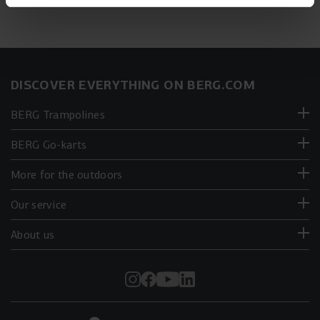
DISCOVER EVERYTHING ON BERG.COM
BERG Trampolines
BERG Go-karts
More for the outdoors
Our service
About us