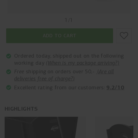
1
/
1
ADD TO CART
Ordered today, shipped out on the following
working day
(When is my package arriving?)
Free
shipping on orders over 50,-
(
Are all
deliveries free of charge?
)
9.2/10
Excellent rating from our customers:
HIGHLIGHTS