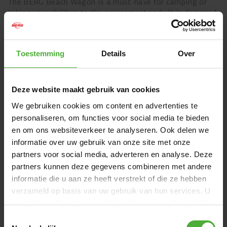
The BERG Beach Wagon is a must-have for camping or
taking your children to the amusement park. It is designed
to transport children and supplies easily, safely and
comfortably. Because of its robust design and high quality,
the Beach Wagon rides very smoothly and will last for
Toestemming
Details
Over
years. The robust Beach wagon is made of wood, and is
available in two sizes: L (86x40x23 cm) and XL
(111x40x23 cm).
Deze website maakt gebruik van cookies
We gebruiken cookies om content en advertenties te
personaliseren, om functies voor social media te bieden
en om ons websiteverkeer te analyseren. Ook delen we
informatie over uw gebruik van onze site met onze
partners voor social media, adverteren en analyse. Deze
partners kunnen deze gegevens combineren met andere
informatie die u aan ze heeft verstrekt of die ze hebben
verzameld op basis van uw gebruik van hun services. U
gaat akkoord met onze cookies als u onze website blijft
gebruiken.
Toestemmingsselectie