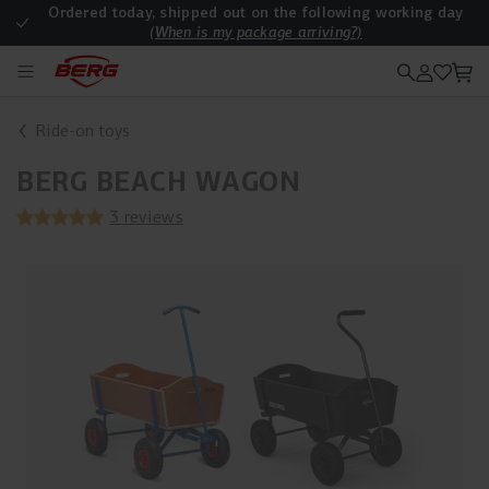
Ordered today, shipped out on the following working day
(When is my package arriving?)
Are all deliveries free of charge?
Ride-on toys
BERG BEACH WAGON
3 reviews