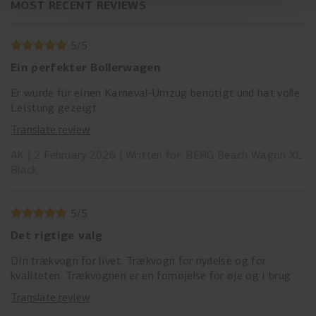
MOST RECENT REVIEWS
5
/
5
Ein perfekter Bollerwagen
Er wurde für einen Karneval-Umzug benötigt und hat volle
Leistung gezeigt
Translate review
AK
2 February 2026
Written for: BERG Beach Wagon XL
Black
5
/
5
Det rigtige valg
Din trækvogn for livet. Trækvogn for nydelse og for
kvaliteten. Trækvognen er en fornøjelse for øje og i brug
Translate review