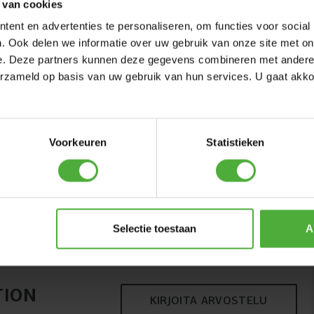
 van cookies
ent en advertenties te personaliseren, om functies voor social
. Ook delen we informatie over uw gebruik van onze site met on
e. Deze partners kunnen deze gegevens combineren met andere i
erzameld op basis van uw gebruik van hun services. U gaat akk
Voorkeuren
Statistieken
FETY FLAG
BERG SAFETY FLAG BUDDY
RALLY
(
0
)
Selectie toestaan
A
19
,
-
TION
KIRJOITA ARVOSTELU