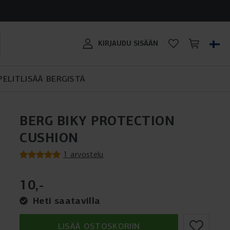
?
ten: Favorit,
er?
BERG BIKY CROSS: SOPII
en etuihin
TRAMPOLIININ OSTO-OPAS
LUO OMA PLAYBASE!
POLKUATON OSTAJAN OPAS
KAIKILLE MAASTOILLE!
BERG SPORTSGOAL
#MYBERG
KIRJAUDU SISÄÄN
tiaasta
PELIT
LISÄÄ BERGISTÄ
BERG BIKY PROTECTION
CUSHION
1 arvostelu
10
,
-
Heti saatavilla
LISÄÄ OSTOSKORIIN