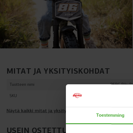
MITAT JA YKSITYISKOHDAT
Tuotteen nimi
BERG Biky P
SKU
16.00.05.00
Näytä kaikki mitat ja yksityiskohdat
Toestemming
USEIN OSTETTU YHDESSÄ