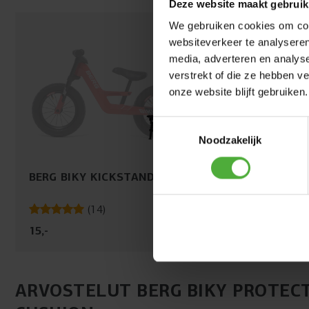
Deze website maakt gebruik
We gebruiken cookies om cont
websiteverkeer te analyseren
media, adverteren en analys
verstrekt of die ze hebben v
onze website blijft gebruiken.
Toestemmingsselectie
Noodzakelijk
BERG BIKY KICKSTAND
BERG BIKY SA
(
14
)
(
0
)
15
,
-
15
,
-
ARVOSTELUT BERG BIKY PROTEC