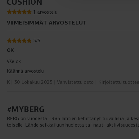
CUSHION
1 arvostelu
VIIMEISIMMÄT ARVOSTELUT
5
/
5
OK
Vše ok
Käännä arvostelu
K
30 Lokakuu 2025
Vahvistettu osto
Kirjoitettu tuotte
#MYBERG
BERG on vuodesta 1985 lähtien kehittänyt turvallisia ja kes
toiselle. Lähde seikkailuun huoletta tai nauti aktiivisuudesta