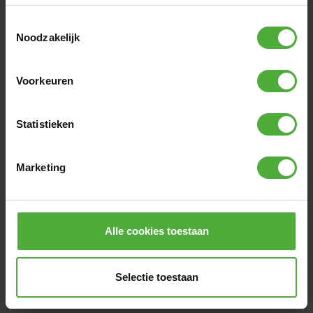
gaat akkoord met onze cookies als u onze website blijft
gebruiken.
Toestemmingsselectie
Noodzakelijk
MITAT JA YKSITYISKOHDAT
Tuotteen nimi
Wheel grey 4.00-4 needle
Voorkeuren
bearing
SKU
43.42.00.05
Statistieken
Näytä kaikki mitat ja yksityiskohdat
Marketing
ARVOSTELUT WHEEL GREY 4.00-4 NEEDLE
BEARING
0 arvostelua
Alle cookies toestaan
KIRJOITA ARVOSTELU
Selectie toestaan