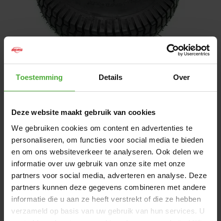
1
/
1
Toestemming
Details
Over
43
,
99
Heti saatavilla
Deze website maakt gebruik van cookies
We gebruiken cookies om content en advertenties te
LISÄÄ OSTOSKORIIN
personaliseren, om functies voor social media te bieden
en om ons websiteverkeer te analyseren. Ook delen we
informatie over uw gebruik van onze site met onze
Ilmainen toimitus alkaen 50 €
partners voor social media, adverteren en analyse. Deze
Tänään tilattu, lähetetään seuraavana
partners kunnen deze gegevens combineren met andere
arkipäivänä (
Milloin saapuu?
)
informatie die u aan ze heeft verstrekt of die ze hebben
Asiakkaidemme antama erinomainen arvio:
verzameld op basis van uw gebruik van hun services. U
9,2/10