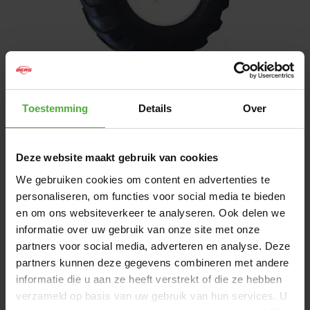
1
/
1
Toestemming
Details
Over
119
,
-
Heti saatavilla
Deze website maakt gebruik van cookies
We gebruiken cookies om content en advertenties te
LISÄÄ OSTOSKORIIN
personaliseren, om functies voor social media te bieden
en om ons websiteverkeer te analyseren. Ook delen we
informatie over uw gebruik van onze site met onze
Ilmainen toimitus alkaen 50 €
partners voor social media, adverteren en analyse. Deze
Tänään tilattu, lähetetään seuraavana
partners kunnen deze gegevens combineren met andere
arkipäivänä (
Milloin saapuu?
)
informatie die u aan ze heeft verstrekt of die ze hebben
Asiakkaidemme antama erinomainen arvio:
verzameld op basis van uw gebruik van hun services. U
9,2/10