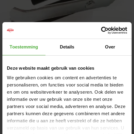
1
/
1
Toestemming
Details
Over
50
,
99
Heti saatavilla
Deze website maakt gebruik van cookies
We gebruiken cookies om content en advertenties te
LISÄÄ OSTOSKORIIN
personaliseren, om functies voor social media te bieden
en om ons websiteverkeer te analyseren. Ook delen we
informatie over uw gebruik van onze site met onze
Ilmainen toimitus alkaen 50 €
partners voor social media, adverteren en analyse. Deze
Tänään tilattu, lähetetään seuraavana
partners kunnen deze gegevens combineren met andere
arkipäivänä (
Milloin saapuu?
)
informatie die u aan ze heeft verstrekt of die ze hebben
Asiakkaidemme antama erinomainen arvio:
verzameld op basis van uw gebruik van hun services. U
9,2/10