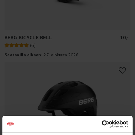
BERG BICYCLE BELL
10
,
-
(
6
)
Saatavilla alkaen:
27. elokuuta 2026