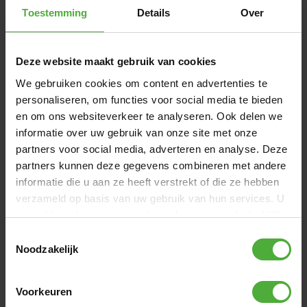
Toestemming
Details
Over
Deze website maakt gebruik van cookies
BERG BICYCLE HELMET M
35
,
-
We gebruiken cookies om content en advertenties te
(
5
)
personaliseren, om functies voor social media te bieden
Heti saatavilla
en om ons websiteverkeer te analyseren. Ook delen we
informatie over uw gebruik van onze site met onze
UUTUUS
partners voor social media, adverteren en analyse. Deze
partners kunnen deze gegevens combineren met andere
informatie die u aan ze heeft verstrekt of die ze hebben
verzameld op basis van uw gebruik van hun services. U
gaat akkoord met onze cookies als u onze website blijft
gebruiken.
Toestemmingsselectie
Noodzakelijk
Voorkeuren