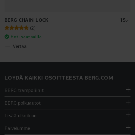
BERG CHAIN LOCK
15
,
-
(
2
)
Heti saatavilla
Vertaa
LÖYDÄ KAIKKI OSOITTEESTA BERG.COM
BERG trampoliinit
BERG polkuautot
Lisää ulkoiluun
Palvelumme