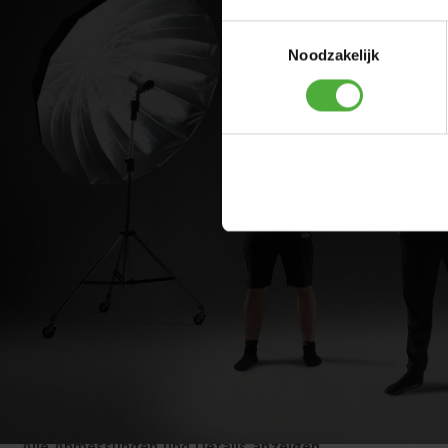
Toestemmingsselectie
Noodzakelijk
ABMESSUNGEN UND DETAILS
Produktname
BERG Sweat
SKU
47.13.41.00
Größe
S
Alle Abmessungen und Details anzeigen