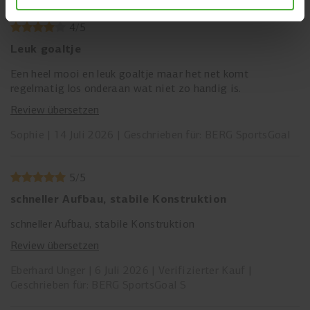
4
/
5
Leuk goaltje
Een heel mooi en leuk goaltje maar het net komt
regelmatig los onderaan wat niet zo handig is.
Review übersetzen
Sophie
14 Juli 2026
Geschrieben für: BERG SportsGoal
5
/
5
schneller Aufbau, stabile Konstruktion
schneller Aufbau, stabile Konstruktion
Review übersetzen
Eberhard Unger
6 Juli 2026
Verifizierter Kauf
Geschrieben für: BERG SportsGoal S