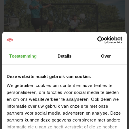
Toestemming
Details
Over
BERG SPORTSGOAL
Deze website maakt gebruik van cookies
Zu Hause im eigenen Garten spielen oder trainieren. Für
We gebruiken cookies om content en advertenties te
welche Option du dich auch entscheidest, ein stabiles Ziel
personaliseren, om functies voor social media te bieden
ist unverzichtbar. Zu diesem Zweck haben wir das BERG
en om ons websiteverkeer te analyseren. Ook delen we
SportsGoal entwickelt. Egal, ob du Fußball, Handball oder
informatie over uw gebruik van onze site met onze
Hockey spielen willst, die vier verschiedenen Größen
machen es möglich! Das SportsGoal von BERG wird mit
partners voor social media, adverteren en analyse. Deze
vier kostenlosen Pylonen geliefert. Darüber hinaus sind ein
partners kunnen deze gegevens combineren met andere
Zielnetz und ein Fußball erhältlich. So kannst du zu Hause
informatie die u aan ze heeft verstrekt of die ze hebben