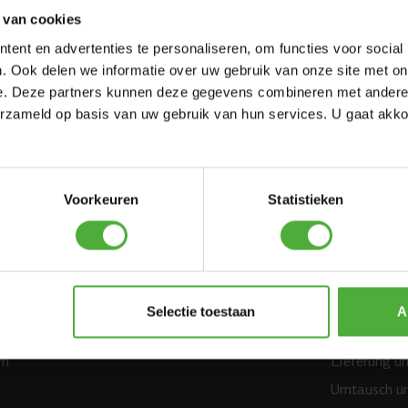
 van cookies
ent en advertenties te personaliseren, om functies voor social
. Ook delen we informatie over uw gebruik van onze site met on
e. Deze partners kunnen deze gegevens combineren met andere i
erzameld op basis van uw gebruik van hun services. U gaat akk
Mehr für draußen
Unser Ser
Voorkeuren
Statistieken
PlayBase
Kundenservi
Laufräder
Produktregis
Rutschautos
Ersatzteile
Airtracks
Bestellen
Selectie toestaan
A
Kinderroller
Bezahlen
rn
Lieferung u
Umtausch u