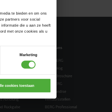
 media te bieden en om ons
ze partners voor social
nformatie die u aan ze heeft
oord met onze cookies als u
vice
Über uns
Marketing
ce
Über BERG
trierung
BERG blog
BERG Broschüre
#MYBERG
lle cookies toestaan
Merchandise
nd Abholung
Verkaufsstellen
nd Rückgabe
BERG Professional