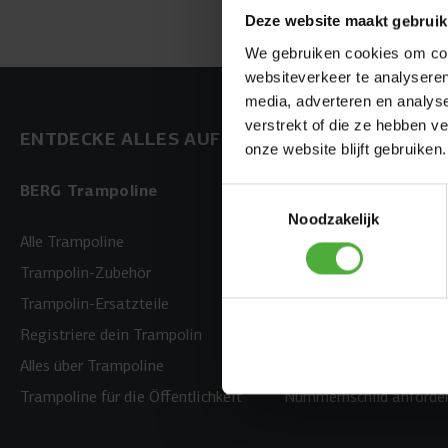
Deze website maakt gebruik
We gebruiken cookies om cont
websiteverkeer te analyseren
media, adverteren en analys
verstrekt of die ze hebben v
ENTDECKE ALLES AUF BERG.COM
onze website blijft gebruiken.
BERG Trampoline
BERG Gokarts
Toestemmingsselectie
Noodzakelijk
Alle Trampoline
Alle Gokarts ansehen
Trampolin-Zubehör
Gokart-Zubehör
Trampolin-Ersatzteile
Gokart-Ersatzteile
Registriere dein Trampolin
Registriere dein Gokart
Alles über Trampoline
Alles über Gokarts
Trampoline für die Öffentlichkeit
Nummernschild anforde