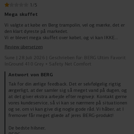
1
/
5
Mega skuffet
Vi valgte at købe en Berg trampolin, vel og mærke, det er
den klart dyreste på markedet.
Vi er blevet mega skuffet over købet, og vi kan IKKE
anbefale andre at købe det.
Review übersetzen
Hver eneste gang det regner samler der sig mega meget
vand i duen, og som løber ned på trampolinen.
Sune
28 Juli 2026
Geschrieben für: BERG Ultim Favorit
Det tager så lang tid at få det fjernet…
InGround 410 Grey + Safety Net Comfort
Antwort von BERG
Tak for din ærlige feedback. Det er selvfølgelig rigtig
ærgerligt, at der samler sig så meget vand på dugen, og
at det giver ekstra arbejde efter regnvejr. Kontakt gerne
vores kundeservice, så vi kan se nærmere på situationen
og se, om vi kan give dig nogle gode råd. Vi håber, at I
fremover får meget glæde af jeres BERG-produkt!
De bedste hilsner,