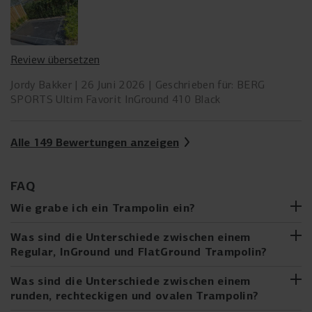
Review übersetzen
Jordy Bakker
26 Juni 2026
Geschrieben für: BERG
SPORTS Ultim Favorit InGround 410 Black
Alle 149 Bewertungen anzeigen
FAQ
Wie grabe ich ein Trampolin ein?
Überlegst du, ein InGround- oder FlatGround-Trampolin zu
Was sind die Unterschiede zwischen einem
kaufen oder hast du bereits eines gekauft? Das Eingraben
Regular, InGround und FlatGround Trampolin?
eines Trampolins scheint vielleicht schwieriger, als es ist.
Mit unserer Schritt-für-Schritt-Anleitung ist es einfach zu
Zweifelst du zwischen einem Regular, InGround oder
Was sind die Unterschiede zwischen einem
machen. Wir begleiten dich durch den gesamten Prozess,
FlatGround Trampolin? Hier liest du die wichtigsten
runden, rechteckigen und ovalen Trampolin?
von der Auswahl des richtigen Standorts bis zum
Eigenschaften pro Höhe: