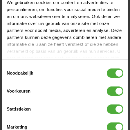
We gebruiken cookies om content en advertenties te
89
,
-
159
,
-
COMFORT SICHERHEITSNETZ
personaliseren, om functies voor social media te bieden
en om ons websiteverkeer te analyseren. Ook delen we
Favorit InGround Trampoline sind mit einem Comfort
informatie over uw gebruik van onze site met onze
Sicherheitsnetz erhältlich. Dieses verfügt über einen
BEWERTUNGEN BERG FAVORIT INGROUND 330
partners voor social media, adverteren en analyse. Deze
überlappenden, selbstschließenden Eingang. So ist das
GREEN + SAFETY NET COMFORT
Netz immer sicher geschlossen! Die stabilen Pfosten des
partners kunnen deze gegevens combineren met andere
Netzes sind vollständig mit einer dicken Schaumschicht
149 Bewertungen
informatie die u aan ze heeft verstrekt of die ze hebben
umhüllt. Dieses weiche Material absorbiert mögliche
verzameld op basis van uw gebruik van hun services. U
Stöße, sodass Kinder sich nicht verletzen, wenn sie beim
gaat akkoord met onze cookies als u onze website blijft
EINE BEWERTUNG SCHREIBEN
Springen gegen einen Pfosten stoßen. So können Kinder
gebruiken.
Toestemmingsselectie
sicher und unbeschwert springen.
Noodzakelijk
BILDER VOM KUNDEN
+
10
Voorkeuren
SCHUTZRAND
Sicherheit steht an erster Stelle. Der extra breite
Statistieken
Schutzrand des Favorit ist mit 20 mm dickem
Komfortschaum über dem Rahmen ausgestattet, sodass
du immer weich und sicher landest. Der Rand ist langlebig
Marketing
und UV-beständig verarbeitet, wodurch Federn und Rahmen