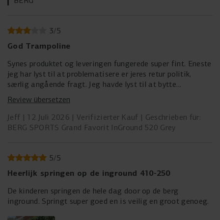
BERG
3
/
5
God Trampoline
Synes produktet og leveringen fungerede super fint. Eneste
jeg har lyst til at problematisere er jeres retur politik,
særlig angående fragt. Jeg havde lyst til at bytte
trampolinen med en anden model, men da jeg opdagede at
Review übersetzen
jeg selv måtte stå for fragt af den over 80kg tung
trampolin tilbage til Holland ga jeg op. Som privatperson
Jeff
12 Juli 2026
Verifizierter Kauf
Geschrieben für:
har man ikke chance at finde en overkommelig aftale på
BERG SPORTS Grand Favorit InGround 520 Grey
det og mange fragt selskaber afviser så stort en pakke.
Jeg er indforstået med at jeg skal betale for retur fragt,
men Berg kunne sagtens hjælpe kunderne med en god
5
/
5
aftale rundt dette. Og det havde klædt en kvalitets
Heerlijk springen op de inground 410-250
leverandør at gøre det efter min mening. Det kommer til
at fremstå som en bevidst forhindrings strategi, men jeg
De kinderen springen de hele dag door op de berg
ved selvfølgelig ikke om det er tilfældet.
inground. Springt super goed en is veilig en groot genoeg.