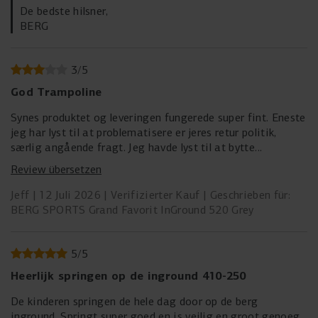
De bedste hilsner,
BERG
3
/
5
God Trampoline
Synes produktet og leveringen fungerede super fint. Eneste
jeg har lyst til at problematisere er jeres retur politik,
særlig angående fragt. Jeg havde lyst til at bytte
trampolinen med en anden model, men da jeg opdagede at
Review übersetzen
jeg selv måtte stå for fragt af den over 80kg tung
trampolin tilbage til Holland ga jeg op. Som privatperson
Jeff
12 Juli 2026
Verifizierter Kauf
Geschrieben für:
har man ikke chance at finde en overkommelig aftale på
BERG SPORTS Grand Favorit InGround 520 Grey
det og mange fragt selskaber afviser så stort en pakke.
Jeg er indforstået med at jeg skal betale for retur fragt,
men Berg kunne sagtens hjælpe kunderne med en god
5
/
5
aftale rundt dette. Og det havde klædt en kvalitets
Heerlijk springen op de inground 410-250
leverandør at gøre det efter min mening. Det kommer til
at fremstå som en bevidst forhindrings strategi, men jeg
De kinderen springen de hele dag door op de berg
ved selvfølgelig ikke om det er tilfældet.
inground. Springt super goed en is veilig en groot genoeg.