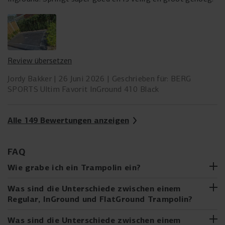
Review übersetzen
Jordy Bakker
26 Juni 2026
Geschrieben für: BERG
SPORTS Ultim Favorit InGround 410 Black
Alle 149 Bewertungen anzeigen
FAQ
Wie grabe ich ein Trampolin ein?
Überlegst du, ein InGround- oder FlatGround-Trampolin zu
Was sind die Unterschiede zwischen einem
kaufen oder hast du bereits eines gekauft? Das Eingraben
Regular, InGround und FlatGround Trampolin?
eines Trampolins scheint vielleicht schwieriger, als es ist.
Mit unserer Schritt-für-Schritt-Anleitung ist es einfach zu
Zweifelst du zwischen einem Regular, InGround oder
Was sind die Unterschiede zwischen einem