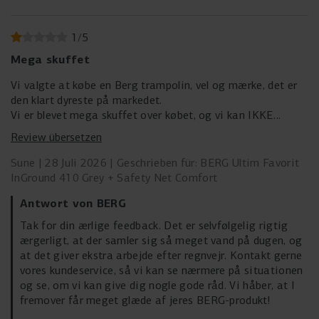
1
/
5
Mega skuffet
Vi valgte at købe en Berg trampolin, vel og mærke, det er
den klart dyreste på markedet.
Vi er blevet mega skuffet over købet, og vi kan IKKE
anbefale andre at købe det.
Review übersetzen
Hver eneste gang det regner samler der sig mega meget
vand i duen, og som løber ned på trampolinen.
Sune
28 Juli 2026
Geschrieben für: BERG Ultim Favorit
Det tager så lang tid at få det fjernet…
InGround 410 Grey + Safety Net Comfort
Antwort von BERG
Tak for din ærlige feedback. Det er selvfølgelig rigtig
ærgerligt, at der samler sig så meget vand på dugen, og
at det giver ekstra arbejde efter regnvejr. Kontakt gerne
vores kundeservice, så vi kan se nærmere på situationen
og se, om vi kan give dig nogle gode råd. Vi håber, at I
fremover får meget glæde af jeres BERG-produkt!