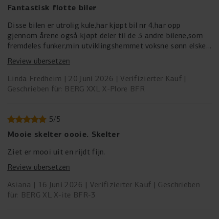
Fantastisk flotte biler
Disse bilen er utrolig kule,har kjøpt bil nr 4,har opp
gjennom årene også kjøpt deler til de 3 andre bilene,som
fremdeles funker,min utviklingshemmet voksne sønn elsker
disse bilene,har hatt de siden han var barn og kjører de
Review übersetzen
fortsatt.
Linda Fredheim
20 Juni 2026
Verifizierter Kauf
Geschrieben für: BERG XXL X-Plore BFR
5
/
5
Mooie skelter oooie. Skelter
Ziet er mooi uit en rijdt fijn.
Review übersetzen
Asiana
16 Juni 2026
Verifizierter Kauf
Geschrieben
für: BERG XL X-ite BFR-3