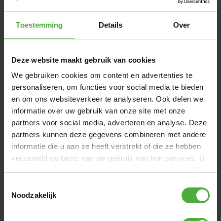
Sind Asphalt und Beton nichts für dich? Liebst du
unbekannte Pfade, den Wald, Wiesen und all die rauen und
Toestemming
Details
Over
unerforschten Orte? Dann entscheide dich für eins der
folgenden Geländemodelle: Jeep® Revolution, BERG X-
Plore, BERG X-ite, BERG X-treme oder den BERG X-cross.
Deze website maakt gebruik van cookies
We gebruiken cookies om content en advertenties te
ABMESSUNGEN UND DETAILS
personaliseren, om functies voor social media te bieden
en om ons websiteverkeer te analyseren. Ook delen we
Produktname
BERG XXL X-Treme BFR
informatie over uw gebruik van onze site met onze
SKU
07.15.09.00
partners voor social media, adverteren en analyse. Deze
partners kunnen deze gegevens combineren met andere
Empfohlenes Alter
5+ Jahre
informatie die u aan ze heeft verstrekt of die ze hebben
Empfohlene Nutzergröße
125 - 210 cm
verzameld op basis van uw gebruik van hun services. U
gaat akkoord met onze cookies als u onze website blijft
Alle Abmessungen und Details anzeigen
gebruiken.
Toestemmingsselectie
Noodzakelijk
WIRD OFT ZUSAMMEN GEKAUFT MIT