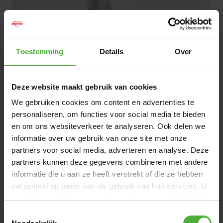
Toestemming
Details
Over
1
/
1
139
,
-
Deze website maakt gebruik van cookies
Leveres inden for 1-4 hverdage
We gebruiken cookies om content en advertenties te
personaliseren, om functies voor social media te bieden
TILFØJ TIL KURV
en om ons websiteverkeer te analyseren. Ook delen we
informatie over uw gebruik van onze site met onze
Gratis
partners voor social media, adverteren en analyse. Deze
levering ved køb for 375 DKK eller mere
partners kunnen deze gegevens combineren met andere
Fremragende bedømmelse fra vores kunder:
informatie die u aan ze heeft verstrekt of die ze hebben
9,2/10
verzameld op basis van uw gebruik van hun services. U
gaat akkoord met onze cookies als u onze website blijft
gebruiken.
DIMENSIONER OG DETALJER
Toestemmingsselectie