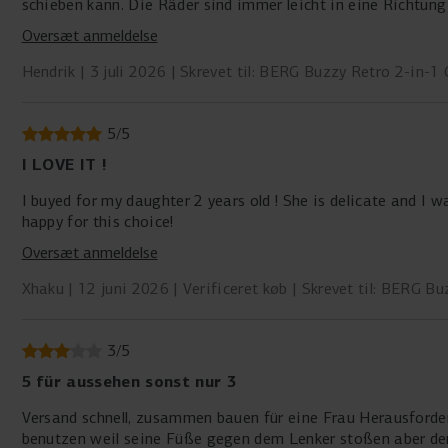
schieben kann. Die Räder sind immer leicht in eine Richtun
ausüben muss um die Voderräder in die Luft zu bekommen un
Oversæt anmeldelse
bekommen.
Ohne die Stange läßt es sich gut fahren wenn das Kind es
Hendrik
3 juli 2026
Skrevet til: BERG Buzzy Retro 2-in-1
kann und man nur schieben muss geht es bestimmt auch gut
5
/
5
I LOVE IT !
I buyed for my daughter 2 years old ! She is delicate and I w
happy for this choice!
Oversæt anmeldelse
Xhaku
12 juni 2026
Verificeret køb
Skrevet til: BERG Bu
3
/
5
5 für aussehen sonst nur 3
Versand schnell, zusammen bauen für eine Frau Herausforderun
benutzen weil seine Füße gegen dem Lenker stoßen aber der l