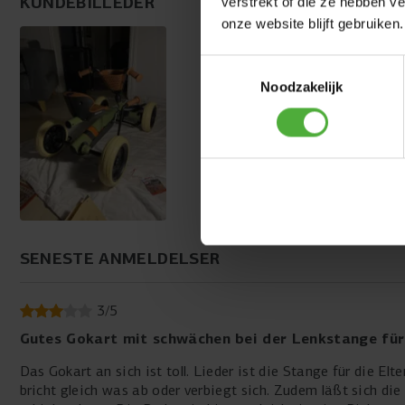
KUNDEBILLEDER
verstrekt of die ze hebben v
onze website blijft gebruiken.
Toestemmingsselectie
Noodzakelijk
SENESTE ANMELDELSER
3
/
5
Gutes Gokart mit schwächen bei der Lenkstange für 
Das Gokart an sich ist toll. Lieder ist die Stange für die E
bricht gleich was ab oder verbiegt sich. Zudem läßt sich d