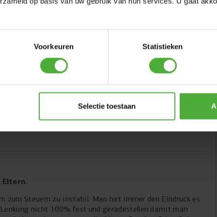
erzameld op basis van uw gebruik van hun services. U gaat akk
Voorkeuren
Statistieken
Selectie toestaan
A
Eltern.
ltern zum Steuern zu instabil. Man hat immer den Eindruck es
ie Lenkung nicht 100% fest und geradestellen damit man