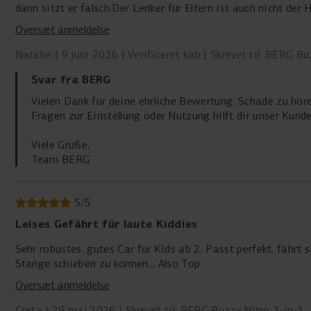
dann sitzt er falsch.Der Lenker für Eltern ist auch nicht der
ich 3 Sterne, hat mich und mein Kind nicht überzeugt.
Oversæt anmeldelse
Natalie
9 juni 2026
Verificeret køb
Skrevet til: BERG Bu
Svar fra BERG
Vielen Dank für deine ehrliche Bewertung. Schade zu hör
Fragen zur Einstellung oder Nutzung hilft dir unser Kund
Viele Grüße,
Team BERG
5
/
5
Leises Gefährt für laute Kiddies
Sehr robustes, gutes Car für Kids ab 2. Passt perfekt, fährt s
Stange schieben zu können... Also Top
Oversæt anmeldelse
Greta
29 maj 2026
Skrevet til: BERG Buzzy Nitro 2-in-1