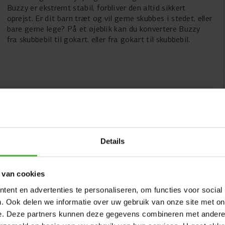
Buzzy er ekstremt stabil, forbliver den altid sikkert
oprejst. Er dit barn træt og vil gerne skubbes i stedet, eller
bare gerne lege? På et øjeblik kan du konvertere Buzzy
fra skubbebil til gokart, eller fra gokart til skubbebil.
2-in-1
Details
 van cookies
1
ent en advertenties te personaliseren, om functies voor social
SKRIV EN ANMELDELSE
. Ook delen we informatie over uw gebruik van onze site met on
e. Deze partners kunnen deze gegevens combineren met andere i