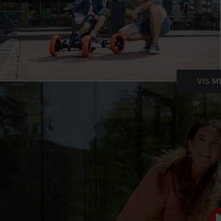
VIS M
SKUB- ELLER
LET STYRLÅS