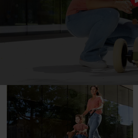
PEDAL-TILSTAND
Buzzy 2-i-1 er udstyret
med en nem at bruge
I "pedal"-position kan børn
styrlås, så du kan bruge
køre rundt på den selv,
den som barnevogn sikkert
ligesom på en normal
og nemt. Når låsen er
Buzzy. I "skubbe"-
aktiveret, kan barnet ikke
positionen er pedalerne
længere styre, og
deaktiveret, så du kan
forælderen har kontrol.
skubbe dit barn i Buzzy
uden at pedalerne drejer.