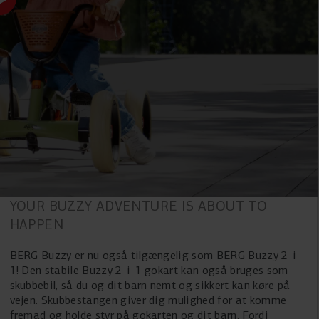
SKUBBESTANG
EVA-DÆK
Skubbestangen kan nemt
Buzzy 2-in-1 er udstyret
justeres til tre forskellige
med en håndbremse for
højder. Når børn vil køre
ekstra sikkerhed. EVA-dæk
selv, kan skubbestangen
er lavet af højteknologisk
hurtigt fjernes.
skum, hvilket gør dem
ligeså slidstærke som
gummidæk. De bliver heller
aldrig flade.
BERG BUZZY 2-IN-1
YOUR BUZZY ADVENTURE IS ABOUT TO
HAPPEN
BERG Buzzy er nu også tilgængelig som BERG Buzzy 2-i-
1! Den stabile Buzzy 2-i-1 gokart kan også bruges som
skubbebil, så du og dit barn nemt og sikkert kan køre på
vejen. Skubbestangen giver dig mulighed for at komme
fremad og holde styr på gokarten og dit barn. Fordi