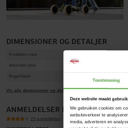
DIMENSIONER OG DETALJER
Produktets navn
BERG Buzzy 
Anbefalet alder
2-5 år
Brugerhøjde
85 - 115 cm
Toestemming
Vis alle dimensioner og detaljer
Deze website maakt gebruik
ANMELDELSER BERG BUZZY 2-IN-
We gebruiken cookies om cont
websiteverkeer te analyseren
25 anmeldelser
media, adverteren en analys