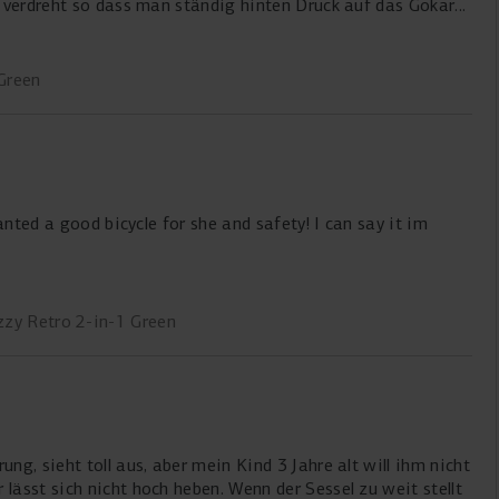
g verdreht so dass man ständig hinten Druck auf das Gokart
d das Gokart wieder in die richtige Richtung zu
 denn kann. Wenn die Lenkung vom Kind übernommen werden
 Green
.
anted a good bicycle for she and safety! I can say it im
zzy Retro 2-in-1 Green
g, sieht toll aus, aber mein Kind 3 Jahre alt will ihm nicht
ässt sich nicht hoch heben. Wenn der Sessel zu weit stellt