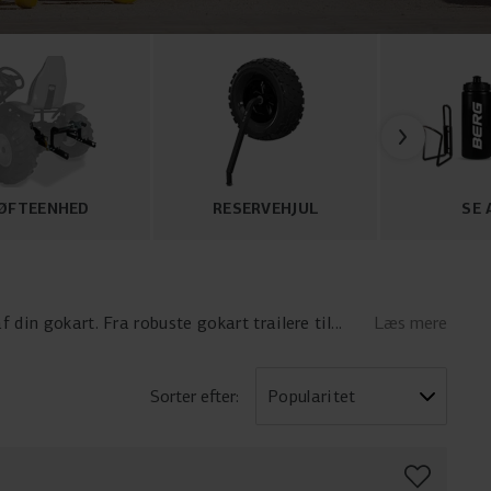
ØFTEENHED
RESERVEHJUL
SE 
f din gokart. Fra robuste gokart trailere til
Læs mere
ige elementer til at tilpasse og opgradere din
 belysning kan du optimere din gokart til både
lser og opgrader din gokart oplevelse i dag!
Sorter efter: