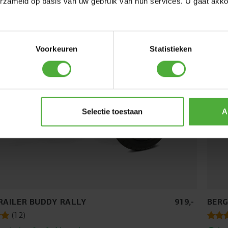
erzameld op basis van uw gebruik van hun services. U gaat akk
Voorkeuren
Statistieken
Selectie toestaan
A
RAILER BUDDY RALLY
919
,
-
BERG
(
12
)