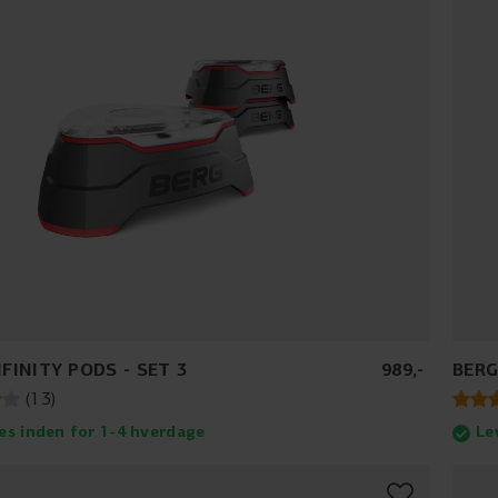
NFINITY PODS - SET 3
989
,
-
BERG
(
13
)
es inden for 1-4 hverdage
Le