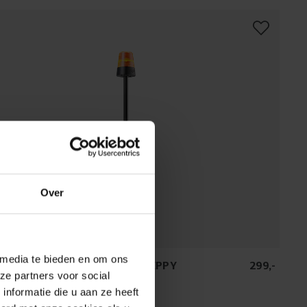
Over
 media te bieden en om ons
 FLASHING LIGHT BUZZY REPPY
299
,
-
ze partners voor social
(
1
)
nformatie die u aan ze heeft
veres inden for 1-4 hverdage