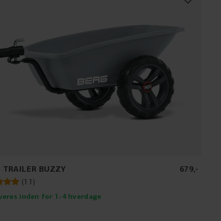
 TRAILER BUZZY
679
,
-
(
11
)
veres inden for 1-4 hverdage