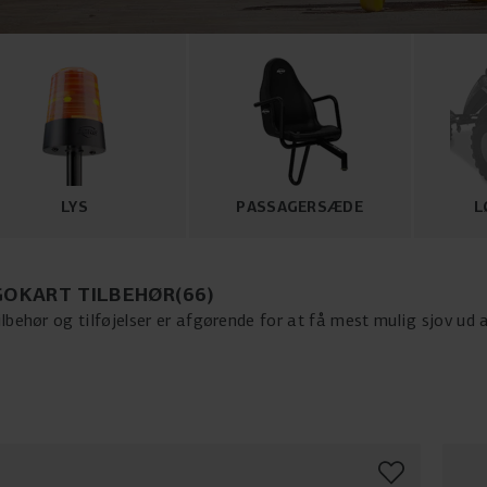
LYS
PASSAGERSÆDE
L
GOKART TILBEHØR
(
66
)
lbehør og tilføjelser er afgørende for at få mest mulig sjov ud a
ble gokart sæder, vores brede udvalg inkluderer alle de nødvend
Med tilbehør og
tilføjelser
som gokart dæk, gokart flag og gokart
sikkerhed. Opdag nu vores højkvalitets gokart tilbehør og tilføje