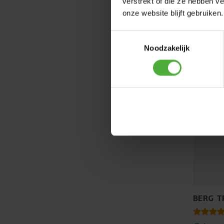
verstrekt of die ze hebben v
onze website blijft gebruiken.
Toestemmingsselectie
Noodzakelijk
BERG T