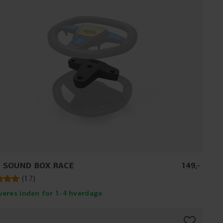
 SOUND BOX RACE
149
,
-
(
17
)
veres inden for 1-4 hverdage