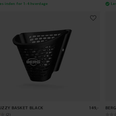
es inden for 1-4 hverdage
Le
UZZY BASKET BLACK
149
,
-
BERG
(
2
)