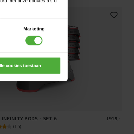
oord met onze cookies als u
Marketing
lle cookies toestaan
 INFINITY PODS - SET 6
1919
,
-
(
13
)