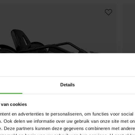
Details
 van cookies
ent en advertenties te personaliseren, om functies voor social
ASSENGER TRAILER BUDDY RALLY
1219
,
-
BERG
. Ook delen we informatie over uw gebruik van onze site met on
(
5
)
e. Deze partners kunnen deze gegevens combineren met andere i
es inden for 1-4 hverdage
Le