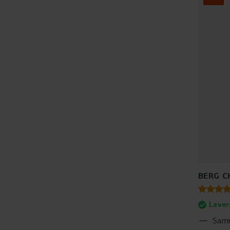
BERG C
Lever
Samm