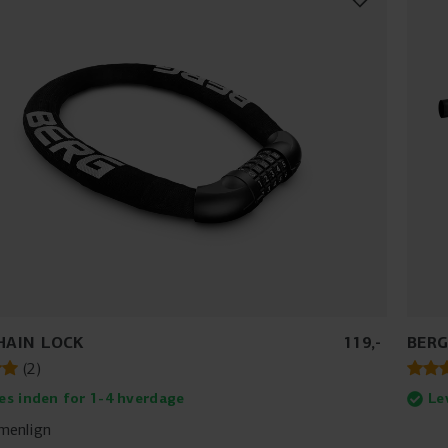
HAIN LOCK
119
,
-
BERG
(
2
)
es inden for 1-4 hverdage
Le
enlign