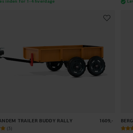
es inden for 1-4 hverdage
Le
ANDEM TRAILER BUDDY RALLY
1609
,
-
BERG
(
3
)