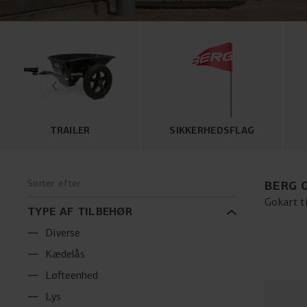
TRAILER
SIKKERHEDSFLAG
Sorter efter
BERG 
Gokart ti
TYPE AF TILBEHØR
komforta
gokart. 
Diverse
sjov og 
Kædelås
Løfteenhed
Lys