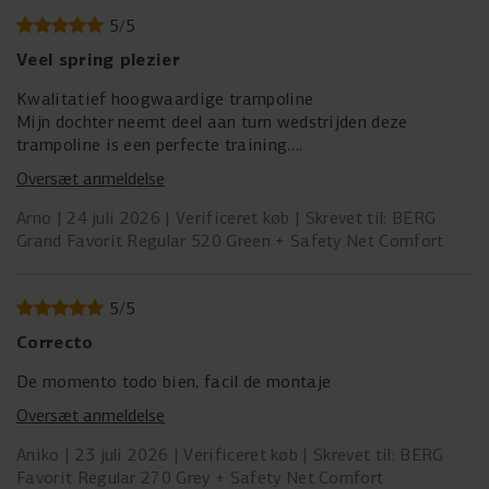
5
/
5
Veel spring plezier
Kwalitatief hoogwaardige trampoline
Mijn dochter neemt deel aan turn wedstrijden deze
trampoline is een perfecte training.
Ze is nu veel vaker buiten en in beweging,ideaal dus.
Oversæt anmeldelse
Arno
24 juli 2026
Verificeret køb
Skrevet til: BERG
Grand Favorit Regular 520 Green + Safety Net Comfort
5
/
5
Correcto
De momento todo bien, facil de montaje
Oversæt anmeldelse
Aniko
23 juli 2026
Verificeret køb
Skrevet til: BERG
Favorit Regular 270 Grey + Safety Net Comfort