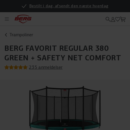
Bestilt i dag, afsendt den næste hverdag
Vil du se produkterne i virkeligheden? Så kig forbi vores nye forhandler
Trampoliner
BERG FAVORIT REGULAR 380
GREEN + SAFETY NET COMFORT
235 anmeldelser