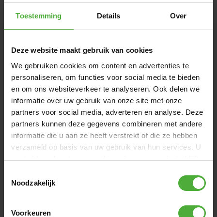
SOLOSPRING FJEDRE
Toestemming
Details
Over
SoloSpring fjedre er unikt udviklet af BERG og giver et
jævnt og komfortabelt hop. Takket være den ekstra
Deze website maakt gebruik van cookies
belægning er fjedrene godt beskyttet mod rust og har en
lang levetid. De giver tilstrækkelig spændstighed til høje
We gebruiken cookies om content en advertenties te
hop og er derfor ideelle til daglig hoppeglæde. Vil du hoppe
personaliseren, om functies voor social media te bieden
endnu bedre og have mere kontrol under dine hop? Så vælg
en om ons websiteverkeer te analyseren. Ook delen we
en Champion eller Elite trampolin med TwinSpring fjedre.
informatie over uw gebruik van onze site met onze
partners voor social media, adverteren en analyse. Deze
partners kunnen deze gegevens combineren met andere
BERG LADDER L
BERG LA
informatie die u aan ze heeft verstrekt of die ze hebben
LADDER 
COMFORT SIKKERHEDSNET
verzameld op basis van uw gebruik van hun services. U
(
12
)
Favorit trampoliner på ben leveres som standard med et
gaat akkoord met onze cookies als u onze website blijft
269
,
-
849
,
-
Comfort sikkerhedsnet. Nettet har en overlappende,
gebruiken.
Toestemmingsselectie
selvlukkende indgang, så det altid er sikkert lukket. De
Noodzakelijk
robuste stolper er fuldstændigt dækket af et tykt lag skum.
Dette bløde materiale absorberer eventuelle stød, så børn
ANMELDELSER BERG FAVORIT REGULAR 380
ikke kommer til skade, hvis de rammer en stolpe under hop.
Voorkeuren
GREEN + SAFETY NET COMFORT