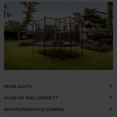
HIGHLIGHTS
HVAD ER INKLUDERET?
Med trampolinen modtager du følgende dele:
MONTERINGSVEJLEDNING
Ramme på ben