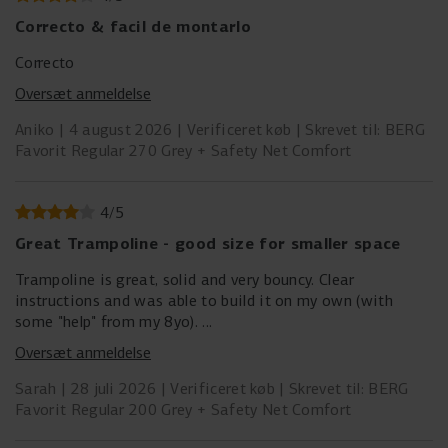
forbliver i god stand selv ved intensiv brug og skiftende
vejrforhold. Den robuste konstruktion i høj kvalitet sikrer
Correcto & facil de montarlo
stabilitet og pålidelighed, dag efter dag.
Correcto
Oversæt anmeldelse
Aniko
4 august 2026
Verificeret køb
Skrevet til: BERG
Favorit Regular 270 Grey + Safety Net Comfort
4
/
5
Great Trampoline - good size for smaller space
Trampoline is great, solid and very bouncy. Clear
instructions and was able to build it on my own (with
some "help" from my 8yo).
Oversæt anmeldelse
One of the fixings was damaged but that has been easily
replaced via their customer services and just waiting to
Sarah
28 juli 2026
Verificeret køb
Skrevet til: BERG
Favorit Regular 200 Grey + Safety Net Comfort