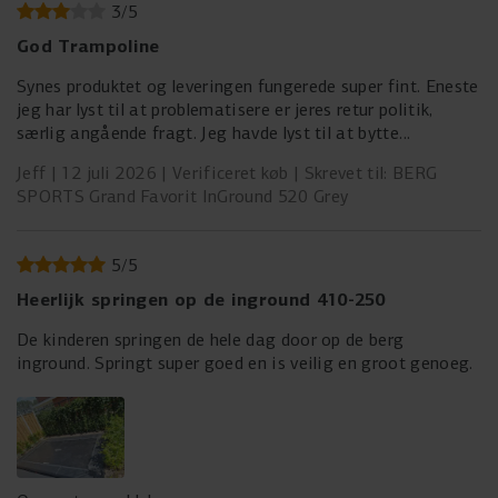
3
/
5
God Trampoline
Synes produktet og leveringen fungerede super fint. Eneste
jeg har lyst til at problematisere er jeres retur politik,
særlig angående fragt. Jeg havde lyst til at bytte
trampolinen med en anden model, men da jeg opdagede at
Jeff
12 juli 2026
Verificeret køb
Skrevet til: BERG
jeg selv måtte stå for fragt af den over 80kg tung
SPORTS Grand Favorit InGround 520 Grey
trampolin tilbage til Holland ga jeg op. Som privatperson
har man ikke chance at finde en overkommelig aftale på
det og mange fragt selskaber afviser så stort en pakke.
5
/
5
Jeg er indforstået med at jeg skal betale for retur fragt,
men Berg kunne sagtens hjælpe kunderne med en god
Heerlijk springen op de inground 410-250
aftale rundt dette. Og det havde klædt en kvalitets
De kinderen springen de hele dag door op de berg
leverandør at gøre det efter min mening. Det kommer til
inground. Springt super goed en is veilig en groot genoeg.
at fremstå som en bevidst forhindrings strategi, men jeg
ved selvfølgelig ikke om det er tilfældet.