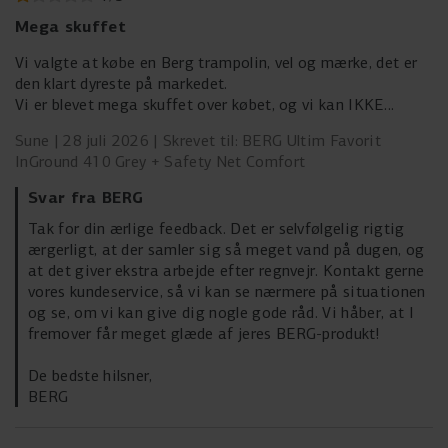
Mega skuffet
Vi valgte at købe en Berg trampolin, vel og mærke, det er
den klart dyreste på markedet.
Vi er blevet mega skuffet over købet, og vi kan IKKE
anbefale andre at købe det.
Sune
28 juli 2026
Skrevet til: BERG Ultim Favorit
Hver eneste gang det regner samler der sig mega meget
InGround 410 Grey + Safety Net Comfort
vand i duen, og som løber ned på trampolinen.
Det tager så lang tid at få det fjernet…
Svar fra BERG
Tak for din ærlige feedback. Det er selvfølgelig rigtig
ærgerligt, at der samler sig så meget vand på dugen, og
at det giver ekstra arbejde efter regnvejr. Kontakt gerne
vores kundeservice, så vi kan se nærmere på situationen
og se, om vi kan give dig nogle gode råd. Vi håber, at I
fremover får meget glæde af jeres BERG-produkt!
De bedste hilsner,
BERG