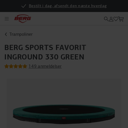
Bestilt i dag, afsendt den næste hverdag
Vil du se produkterne i virkeligheden? Så kig forbi vores nye forhandler
Trampoliner
BERG SPORTS FAVORIT
INGROUND 330 GREEN
149 anmeldelser