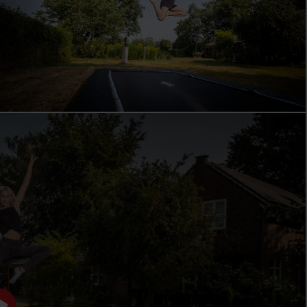
BERG FAVORIT
DEN PERFEKTE BEGYNDERMODEL
BERG Favorit er ideel som den første trampolin til
familier med små børn. Børn kan lege sikkert og uden
bekymringer, mens forældre kan stole på en robust
trampolin, der holder i mange år. Favorit er designet til
daglig brug i haven: slidstærk, vedligeholdelsesvenlig og
altid klar til næste hoppeoplevelse. Takket være det
stærke fokus på sikkerhed og kvalitet er dette et