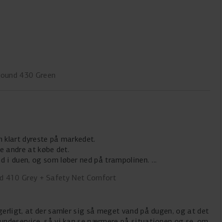
round 430 Green
n klart dyreste på markedet.
le andre at købe det.
d i duen, og som løber ned på trampolinen.
nd 410 Grey + Safety Net Comfort
rgerligt, at der samler sig så meget vand på dugen, og at det
 kundeservice, så vi kan se nærmere på situationen og se, om