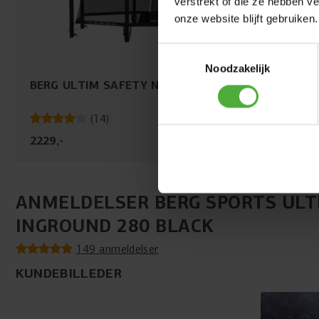
verstrekt of die ze hebben v
komfortskum over rammen, så du altid lander blødt og
onze website blijft gebruiken.
sikkert. Kanten er holdbart og UV-resistent udført, hvilket
sikrer, at fjedre og ramme er godt beskyttet i mange år.
Toestemmingsselectie
Så kan du nyde hvert hop med ro i sindet.
Noodzakelijk
BERG ULTIM SAFETY NET COMFORT 280
(
14
)
2229
,
-
ANMELDELSER BERG SPORTS ULT
INGROUND 280 BLACK
149 anmeldelser
KUNDEBILLEDER