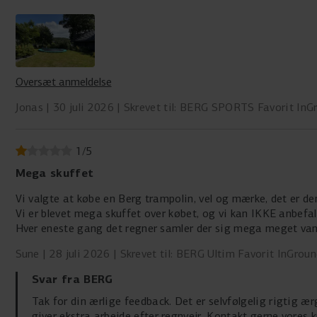
Oversæt anmeldelse
Jonas
30 juli 2026
Skrevet til: BERG SPORTS Favorit InG
1
/
5
Mega skuffet
Vi valgte at købe en Berg trampolin, vel og mærke, det er de
Vi er blevet mega skuffet over købet, og vi kan IKKE anbefa
Hver eneste gang det regner samler der sig mega meget van
Det tager så lang tid at få det fjernet…
Sune
28 juli 2026
Skrevet til: BERG Ultim Favorit InGrou
Svar fra BERG
Tak for din ærlige feedback. Det er selvfølgelig rigtig æ
giver ekstra arbejde efter regnvejr. Kontakt gerne vores