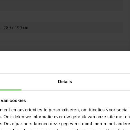
rodukt efter køb
 - 280 x 190 cm
COMFORT SIKKERHEDSNET
Favorit InGround trampoliner fås med et Comfort
sikkerhedsnet. Nettet har en overlappende, selvlukkende
indgang, så det altid er sikkert lukket. De robuste stolper i
nettet er fuldstændigt dækket af et tykt lag skum. Dette
Details
bløde materiale absorberer eventuelle stød, så børn ikke
kommer til skade, hvis de rammer en stolpe under hop. På
den måde kan børn hoppe sikkert og uden bekymringer.
 van cookies
ent en advertenties te personaliseren, om functies voor social
. Ook delen we informatie over uw gebruik van onze site met on
e. Deze partners kunnen deze gegevens combineren met andere i