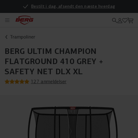
Bestilt i dag, afsendt den næste hverdag
Vil du se produkterne i virkeligheden? Så kig forbi vores nye forhandler
Trampoliner
BERG ULTIM CHAMPION
FLATGROUND 410 GREY +
SAFETY NET DLX XL
127 anmeldelser