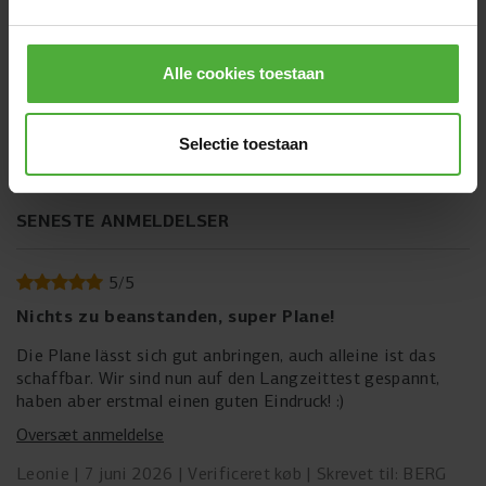
ANMELDELSER BERG ULTIM WEATHER COVER
EXTRA 500 BLACK
Alle cookies toestaan
6 anmeldelser
Selectie toestaan
SKRIV EN ANMELDELSE
SENESTE ANMELDELSER
5
/
5
Nichts zu beanstanden, super Plane!
Die Plane lässt sich gut anbringen, auch alleine ist das
schaffbar. Wir sind nun auf den Langzeittest gespannt,
haben aber erstmal einen guten Eindruck! :)
Oversæt anmeldelse
Leonie
7 juni 2026
Verificeret køb
Skrevet til: BERG