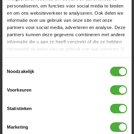
KØBES OFTE SAMMEN MED
personaliseren, om functies voor social media te bieden
en om ons websiteverkeer te analyseren. Ook delen we
informatie over uw gebruik van onze site met onze
partners voor social media, adverteren en analyse. Deze
partners kunnen deze gegevens combineren met andere
informatie die u aan ze heeft verstrekt of die ze hebben
verzameld op basis van uw gebruik van hun services. U
gaat akkoord met onze cookies als u onze website blijft
gebruiken.
Toestemmingsselectie
Noodzakelijk
Voorkeuren
BERG ULTIM SAFETY NET DLX XL
BERG LA
500
LADDER 
Statistieken
(
0
)
5299
,
-
849
,
-
Marketing