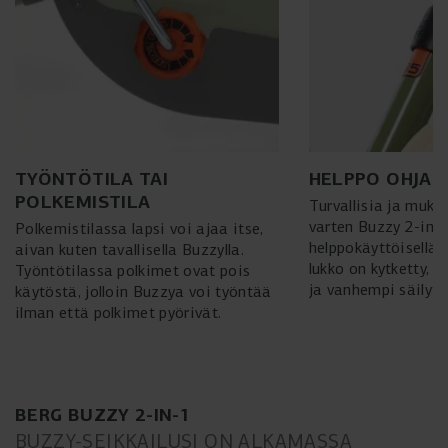
TYÖNTÖTILA TAI
HELPPO OHJA
POLKEMISTILA
Turvallisia ja muka
varten Buzzy 2-in-1
Polkemistilassa lapsi voi ajaa itse,
helppokäyttöisellä 
aivan kuten tavallisella Buzzylla.
lukko on kytketty, o
Työntötilassa polkimet ovat pois
ja vanhempi säilytt
käytöstä, jolloin Buzzya voi työntää
ilman että polkimet pyörivät.
BERG BUZZY 2-IN-1
BUZZY-SEIKKAILUSI ON ALKAMASSA