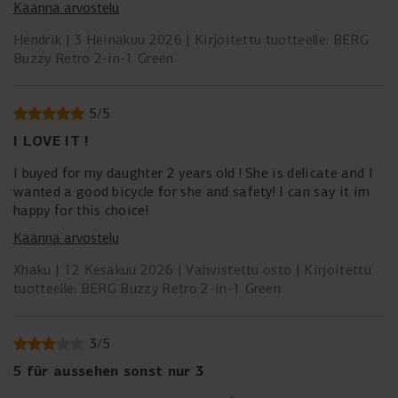
Käännä arvostelu
damit man schieben kann. Die Räder sind immer leicht in
eine Richtung verdreht so dass man ständig hinten Druck
Hendrik
3 Heinäkuu 2026
Kirjoitettu tuotteelle: BERG
auf das Gokart ausüben muss um die Voderräder in die
Buzzy Retro 2-in-1 Green
Luft zu bekommen und das Gokart wieder in die richtige
Richtung zu bekommen.
Ohne die Stange läßt es sich gut fahren wenn das Kind es
5
/
5
denn kann. Wenn die Lenkung vom Kind übernommen
I LOVE IT !
werden kann und man nur schieben muss geht es bestimmt
auch gut.
I buyed for my daughter 2 years old ! She is delicate and I
wanted a good bicycle for she and safety! I can say it im
happy for this choice!
Käännä arvostelu
Xhaku
12 Kesäkuu 2026
Vahvistettu osto
Kirjoitettu
tuotteelle: BERG Buzzy Retro 2-in-1 Green
3
/
5
5 für aussehen sonst nur 3