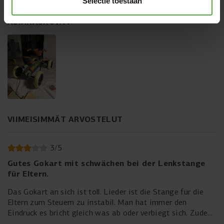
Selectie toestaan
ASIAKASKUVAT
VIIMEISIMMÄT ARVOSTELUT
3
/
5
Gutes Gokart mit schwächen bei der Lenkstange
für Eltern.
Das Gokart an sich ist toll. Lieder ist die Stange für die
Eltern zum Steuern zu instabil. Man hat immer den
Eindruck es bricht gleich was ab oder verbiegt sich. Zudem
läßt sich die Lenkung nicht 100% fest und geradestellen