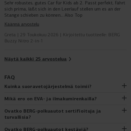
Sehr robustes, gutes Car für Kids ab 2. Passt perfekt, fährt
sich prima, läßt sich in den Leerlauf stellen um es an der
Stange schieben zu können... Also Top
Käännä arvostelu
Greta
29 Toukokuu 2026
Kirjoitettu tuotteelle: BERG
Buzzy Nitro 2-in-1
Näytä kaikki 25 arvostelua
FAQ
Kuinka suoravetojärjestelmä toimii?
Suoravedossa kampiakseli on yhdistetty suoraan taka-
Mikä ero on EVA- ja ilmakumirenkailla?
akseliin ketjun avulla. Tämä tarkoittaa, että polkimet
EVA-renkaat (etyleenivinyyliasetaatti)
liikkuvat aina, kun polkuauto liikkuu, ja jarruttaminen
ovat
Ovatko BERG-polkuautot sertifioituja ja
onnistuu pitämällä polkimet paikallaan. Tämä on erittäin
kiinteitä, vähän huoltoa vaativia polkuauton renkaita,
turvallisia?
helppo tapa oppia polkemaan, sillä lasten on helppo
jotka eivät voi puhjeta ja jotka on valmistettu kestävästä
ymmärtää sen toiminta. Siksi käytämme sitä nuoremmille
ja kevyestä materiaalista.
BERG-polkuauto käy läpi perusteelliset testit ennen kuin se
Ovatko BERG-polkuautot kestäviä?