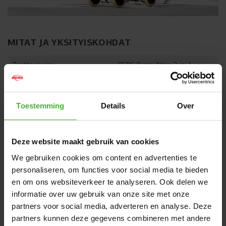
MITAT JA YKSITYISKOHDAT
Tuotteen nimi
BERG Buzzy Nitro 2-in-1
SKU
24.32.00.00
Ikä
2+ vuotta
Toestemming
Details
Over
Käyttäjän pituus
85 - 115 cm
Deze website maakt gebruik van cookies
Näytä kaikki mitat ja yksityiskohdat
We gebruiken cookies om content en advertenties te
personaliseren, om functies voor social media te bieden
USEIN OSTETTU YHDESSÄ
en om ons websiteverkeer te analyseren. Ook delen we
informatie over uw gebruik van onze site met onze
partners voor social media, adverteren en analyse. Deze
partners kunnen deze gegevens combineren met andere