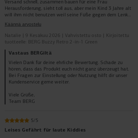
Versand schnell, zusammen bauen für eine Frau
Herausforderung, sieht toll aus, aber mein Kind 3 Jahre alt
will ihm nicht benutzen weil seine Füße gegen dem Lenker
stoßen aber der lässt sich nicht hoch heben. Wenn der
Käännä arvostelu
Sessel zu weit stellt dann sitzt er falsch.Der Lenker für
Eltern ist auch nicht der Hit, unpraktisch. Steht jetzt Rum.
Natalie
9 Kesäkuu 2026
Vahvistettu osto
Kirjoitettu
Also alles zusammen gebe ich 3 Sterne, hat mich und mein
tuotteelle: BERG Buzzy Retro 2-in-1 Green
Kind nicht überzeugt.
Vastaus BERGiltä
Vielen Dank für deine ehrliche Bewertung. Schade zu
hören, dass das Produkt euch nicht ganz überzeugt hat.
Bei Fragen zur Einstellung oder Nutzung hilft dir unser
Kundenservice gerne weiter.
Viele Grüße,
Team BERG
5
/
5
Leises Gefährt für laute Kiddies