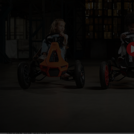
MUKAVA
LED-VALOT JA
AJOKOKEMUS
SUUNTAVILKUT
Mukavuus on etusijalla
LED-valojen ja
ilmakumirenkaiden ja
suuntavilkkujen ansiosta
heiluriakselin ansiosta.
näet paremmin ja olet
Aja eteen- tai taaksepäin
helpommin muiden
BFR-järjestelmällä.
havaittavissa. Ne ovat
Käsijarru takaa turvallisen
vakiovarusteina malleissa
pysähtymisen. Säädettävä
Rally APX Blue, Rally APX
istuin mahdollistaa, että
Red (3 vaihteella) ja Jeep
Rally kasvaa kanssasi ja
Rally Cherokee.
tarjoaa iloa vuosiksi