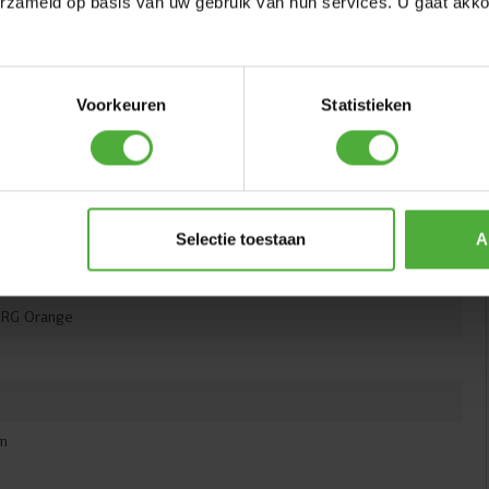
erzameld op basis van uw gebruik van hun services. U gaat akk
Voorkeuren
Statistieken
Selectie toestaan
A
NRG Orange
m