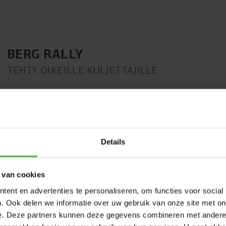
BERG RALLY
TEHTY OIKEILLE KULJETTAJILLE
Vaikka olisit nuori, haluat olla itse ratin takana. Tiedät
tarkalleen, mitä haluat. Rallyssa on paljon valinnanvaraa:
tyylikäs tai nopea, useissa eri väreissä. Valitsitpa minkä
Rally-polkuauton tahansa, ajat nopeasti ja mukavasti
ilmakumirenkaiden ansiosta. Lisäksi Rally kasvaa
Details
kanssasi, joten voit nauttia siitä vuosien ajan.
 van cookies
ent en advertenties te personaliseren, om functies voor social
. Ook delen we informatie over uw gebruik van onze site met on
e. Deze partners kunnen deze gegevens combineren met andere i