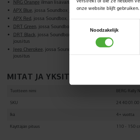
verstrekt of die ze hebben v
NRG Orange
ilman lisävarusteita
onze website blijft gebruiken.
APX Blue
, jossa Soundbox ja LED-valot
APX Red
, jossa Soundbox, 3 vaihdetta ja LED-valot
Toestemmingsselectie
DRT Green
, jossa Soundbox ja offroad-jousitus
Noodzakelijk
DRT Black
, jossa Soundbox, 3 vaihdetta ja offroad-
jousitus
Jeep Cherokee
, jossa Soundbox, LED-valot ja offroad-
jousitus
MITAT JA YKSITYISKOHDAT
Tuotteen nimi
BERG Rally 
SKU
24.40.01.00
Ikä
4+ vuotta
Käyttäjän pituus
110 - 150 c