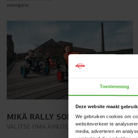
eteenpäin.
Toestemming
Deze website maakt gebruik
MIKÄ RALLY SOPII SINULLE?
We gebruiken cookies om cont
websiteverkeer te analyseren
VALITSE OMA AINUTLAATUINEN MALLISI
media, adverteren en analys