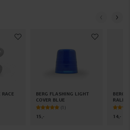
 RACE
BERG FLASHING LIGHT
BERG 
COVER BLUE
RALLY
(
1
)
15
,
-
14
,
-