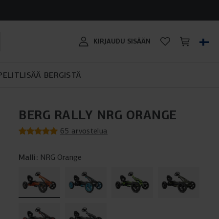
?
ten: Favorit,
er?
BERG BIKY CROSS: SOPII
en etuihin
TRAMPOLIININ OSTO-OPAS
LUO OMA PLAYBASE!
POLKUATON OSTAJAN OPAS
KAIKILLE MAASTOILLE!
BERG SPORTSGOAL
#MYBERG
KIRJAUDU SISÄÄN
tiaasta
PELIT
LISÄÄ BERGISTÄ
BERG RALLY NRG ORANGE
65 arvostelua
Malli:
NRG Orange