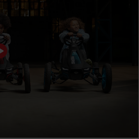
SOUNDBOX RACE
OFFROAD-JOUSTOT
Totta kai haluat kaikkien
Pidätkö seikkailusta
tietävän, että olet tulossa.
epätasaisessa
Kaikissa Rally-malleissa,
maastossa? Rally DRT
paitsi Rally NRG
Green, Rally DRT Yellow (3
Orangessa, on Soundbox
vaihteella), Rally DRT
Race, jossa on neljä
Black (3 vaihteella) ja Jeep
erilaista moottoriääntä.
Rally Cherokee on
varustettu
iskunvaimentavilla
offroad-jousilla.