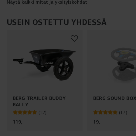
Näytä kaikki mitat ja yksityiskohdat
USEIN OSTETTU YHDESSÄ
BERG TRAILER BUDDY
BERG SOUND BOX
RALLY
(
12
)
(
17
)
119
,
-
19
,
-