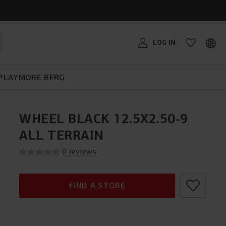
RG
THE BERG BIKY CROSS:
SUITABLE FOR ANY
avorit,
TRAMPOLINE BUYING GUIDE
PEDAL KART BUYING GUIDE
TERRAIN!
BERG SPORTSGOAL
#MYBERG
er?
LOG IN
 years of
ifferent BERG
PLAY
MORE BERG
WHEEL BLACK 12.5X2.50-9
ALL TERRAIN
0 reviews
FIND A STORE