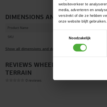
websiteverkeer te analyseren
media, adverteren en analys
DIMENSIONS AND DETAILS
verstrekt of die ze hebben v
onze website blijft gebruiken.
Product Name
Wheel black 
Toestemmingsselectie
SKU
42.59.50.03
Noodzakelijk
Show all dimensions and details
REVIEWS WHEEL BLACK 12.5X2.50
TERRAIN
0 reviews