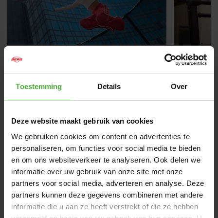
NOVEMBER 14, 2024
OCTOBER 
HOW DO I CHOOSE A
HOW TO
TRAMPOLINE THAT SUITS ME?
PLAYBA
Toestemming
Details
Over
Choosing the right trampoline can be a
The BERG 
challenge, especially with the wide
modular pl
range of options available. But how do
for kids 
Deze website maakt gebruik van cookies
Read more
Discover
you find the one that meets your needs
into a co
We gebruiken cookies om content en advertenties te
and preferences? And what should you
backyard.
personaliseren, om functies voor social media te bieden
consider? In this blog, we’ll help you find
accessorie
en om ons websiteverkeer te analyseren. Ook delen we
the perfect trampoline for you and your
to conver
VIEW ALL POSTS
family. We’ll cover different criteria to
where you
informatie over uw gebruik van onze site met onze
think about, such as various trampoline
flexibilit
partners voor social media, adverteren en analyse. Deze
heights, sizes, shapes, and our different
comfort o
partners kunnen deze gegevens combineren met andere
trampoline lines like the Favorit,
informatie die u aan ze heeft verstrekt of die ze hebben
Champion, and Elite.