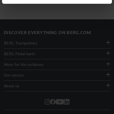
DISCOVER EVERYTHING ON BERG.COM
BERG Trampolines
BERG Pedal karts
More for the outdoors
Our service
About us