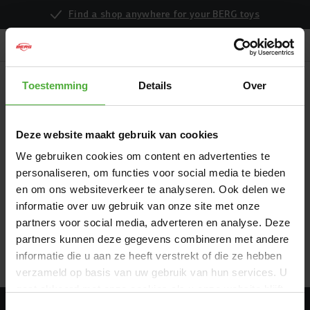
Find a shop anywhere for your BERG toys
Toestemming
Details
Over
YOUR WISHLIST IS EMPTY
Deze website maakt gebruik van cookies
Login
or
create an account
to save your wish list for later.
We gebruiken cookies om content en advertenties te
personaliseren, om functies voor social media te bieden
en om ons websiteverkeer te analyseren. Ook delen we
CONTINUE SHOPPING
informatie over uw gebruik van onze site met onze
partners voor social media, adverteren en analyse. Deze
partners kunnen deze gegevens combineren met andere
informatie die u aan ze heeft verstrekt of die ze hebben
verzameld op basis van uw gebruik van hun services. U
gaat akkoord met onze cookies als u onze website blijft
gebruiken.