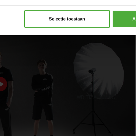
Selectie toestaan
A
t M
WRITE A REVIEW