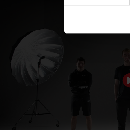
DIMENSIONS AND DETAILS
Product Name
BERG T-shir
SKU
47.13.21.00
Size
M
Show all dimensions and details
REVIEWS BERG T-SHIRT M
0 reviews