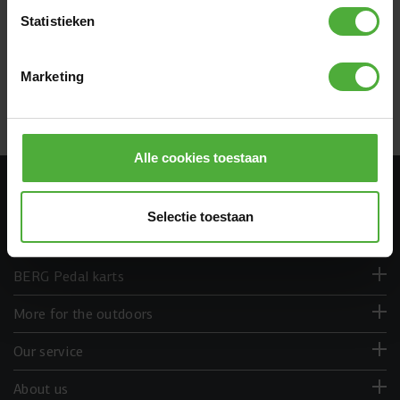
0 reviews
Statistieken
WRITE A REVIEW
Marketing
Alle cookies toestaan
DISCOVER EVERYTHING ON BERG.COM
Selectie toestaan
BERG Trampolines
BERG Pedal karts
More for the outdoors
Our service
About us