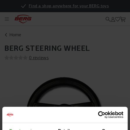
Find a shop anywhere for your BERG toys
Home
BERG STEERING WHEEL
0 reviews