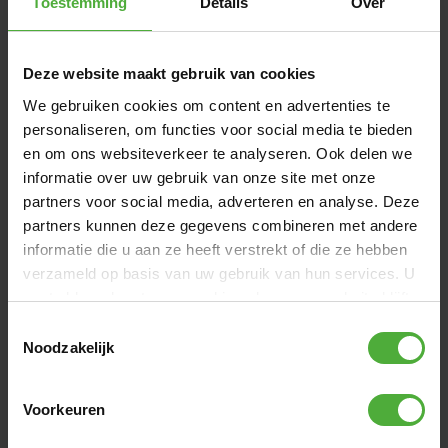
Toestemming
Details
Over
Deze website maakt gebruik van cookies
We gebruiken cookies om content en advertenties te
1
/
1
personaliseren, om functies voor social media te bieden
en om ons websiteverkeer te analyseren. Ook delen we
FIND A STORE
informatie over uw gebruik van onze site met onze
partners voor social media, adverteren en analyse. Deze
partners kunnen deze gegevens combineren met andere
DIMENSIONS AND DETAILS
informatie die u aan ze heeft verstrekt of die ze hebben
verzameld op basis van uw gebruik van hun services. U
Product Name
BERG Steering wheel
gaat akkoord met onze cookies als u onze website blijft
gebruiken.
SKU
51.07.00.42
Toestemmingsselectie
Noodzakelijk
Show all dimensions and details
Voorkeuren
REVIEWS BERG STEERING WHEEL