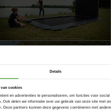
 Ultim Champion FlatGround 410 Green + AeroWall
Details
 van cookies
ent en advertenties te personaliseren, om functies voor social
. Ook delen we informatie over uw gebruik van onze site met on
e. Deze partners kunnen deze gegevens combineren met andere i
 410 x 250 cm