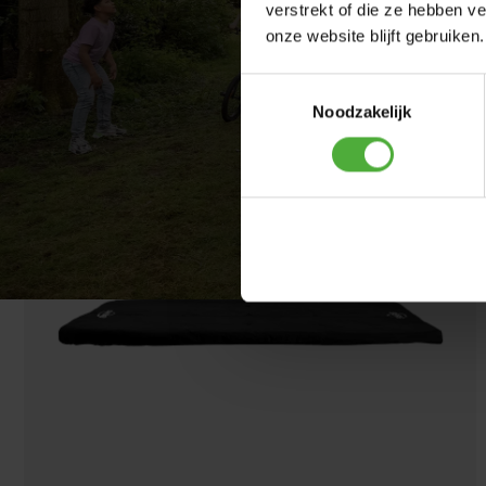
verstrekt of die ze hebben v
onze website blijft gebruiken.
Show all dimensions and details
Toestemmingsselectie
OFTEN PURCHASED TOGETHER W
Noodzakelijk