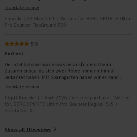
eindeloos op hebben gesprongen en hun eerste salto’s en
Translate review
backflips op hebben geleerd.
Lonneke
22 May 2026
Written for: BERG SPORTS Ultim
Nu hebben we sinds bijna drie jaar een Berg Pro Bouncer,
Pro Bouncer FlatGround 500
die nog steeds elke dag door onze tieners wordt gebruikt.
De sprongen zijn een stuk hoger, er worden nu dubbele
salto’s en zelfs tripple’s gemaakt! Alle vrienden die hem
5
/
5
proberen zijn verbaasd over hoe lekker hij springt.
Perfekt
Onlangs had ik contact met de klantenservice omdat er
Der Stahlrahmen war etwas herausfordernd beim
een stiksel was los gegaan van de springmat. De garantie
Zusammenbau, da sich zwei Rohre immer minimal
was al ruim verstreken, maar evengoed kreeg ik gratis een
verkantet haben. Mit Spanngurten haben wir es dann
nieuwe toegestuurd! Dat vind ik echt topservice!! Vijf
hingebracht.
Translate review
sterren voor Berg dus!
Erster Sturm hinter uns. Das Netz lässt sich einfach
runternehmen. Bodenverankerungen für das 5x5 Bouncer
Birgit Krachler
1 April 2026
Verified purchase
Written
von Berg wären noch gut, bietet Berg aber nur für kleinere
for: BERG SPORTS Ultim Pro Bouncer Regular 5x5 +
Trampoline an.
Safety Net XL
Show all 10 reviews