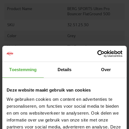
Product Name
BERG SPORTS Ultim Pro
Bouncer FlatGround 500
SKU
32.51.25.30
Color
Grey
Height
FlatGround
Size
Rectangle - 500 x 300 cm
Toestemming
Details
Over
Show all dimensions and details
OFTEN PURCHASED TOGETHER WITH
Deze website maakt gebruik van cookies
We gebruiken cookies om content en advertenties te
personaliseren, om functies voor social media te bieden
en om ons websiteverkeer te analyseren. Ook delen we
informatie over uw gebruik van onze site met onze
partners voor social media, adverteren en analyse. Deze