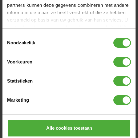
partners kunnen deze gegevens combineren met andere
informatie die u aan ze heeft verstrekt of die ze hebben
verzameld op basis van uw gebruik van hun services. U
gaat akkoord met onze cookies als u onze website blijft
gebruiken.
Toestemmingsselectie
Noodzakelijk
BERG ULTIM SAFETY NET DLX XL
BERG UL
PB 500
EXTRA 5
Voorkeuren
(
0
)
Statistieken
REVIEWS BERG SPORTS ULTIM PRO BOUNCER
FLATGROUND 500
Marketing
10 reviews
WRITE A REVIEW
Alle cookies toestaan