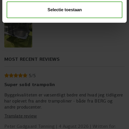
CUSTOMER IMAGES
Selectie toestaan
MOST RECENT REVIEWS
5
/
5
Super solid trampolin
Byggekvaliteten er væsentligt bedre end hvad jeg tidligere
har oplevet fra andre trampoliner - både fra BERG og
andre producenter.
Translate review
Peter Gadgaard Tønning
4 August 2026
Written for: