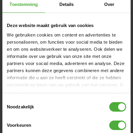
Toestemming
Details
Over
Deze website maakt gebruik van cookies
1
/
1
We gebruiken cookies om content en advertenties te
personaliseren, om functies voor social media te bieden
FIND A STORE
en om ons websiteverkeer te analyseren. Ook delen we
informatie over uw gebruik van onze site met onze
partners voor social media, adverteren en analyse. Deze
DIMENSIONS AND DETAILS
partners kunnen deze gegevens combineren met andere
informatie die u aan ze heeft verstrekt of die ze hebben
Product Name
BERG Ultim Elite Regular 500 +
verzameld op basis van uw gebruik van hun services. U
Ladder (Box 3)
gaat akkoord met onze cookies als u onze website blijft
SKU
32.45.15.91
gebruiken.
Toestemmingsselectie
Noodzakelijk
Show all dimensions and details
Voorkeuren
REVIEWS BERG ULTIM ELITE REGULAR 500 +