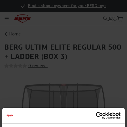
Find a shop anywhere for your BERG toys
Home
BERG ULTIM ELITE REGULAR 500
+ LADDER (BOX 3)
0 reviews