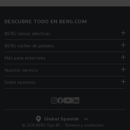
BERG apoyan el desarrollo motor, la coordinación mano-
ojo, el equilibrio y la estabilidad de su hijo.
Diseño innovador:
El BERG GO² ofrece una función 2 en
DESCUBRE TODO EN BERG.COM
1 con pedales plegables, lo que permite usarlo tanto como
coche de paseo como coche de pedales.
BERG camas elásticas
Durabilidad:
Hecho de plástico duro ligero y duradero en
lugar de madera.
BERG coches de pedales
Ergonómico y estable:
Los coches están diseñados
ergonómicamente para la libertad de movimiento y tienen
Más para exteriores
una construcción estable con cuatro ruedas.
Diseño galardonado:
Nuestro servicio
Los coches han ganado premios y
están disponibles en varios colores y diseños atractivos.
Sobre nosotros
© 2026 BERG Toys BV
Términos y condiciones