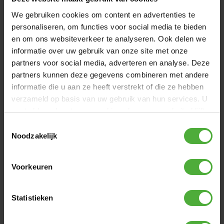
We gebruiken cookies om content en advertenties te
El coche para andar GO es irresistible para cualquier niño
pequeño, ya que tiene colores alegres y un juego
personaliseren, om functies voor social media te bieden
emocionante. Las cuatro ruedas silenciosas aseguran su
en om ons websiteverkeer te analyseren. Ook delen we
estabilidad. El diseño ergonómico permite a tus hijos
informatie over uw gebruik van onze site met onze
mover las piernas libremente. Con el GO, podrán progresar
partners voor social media, adverteren en analyse. Deze
enormemente en su coordinación y sus habilidades
partners kunnen deze gegevens combineren met andere
motrices. Hay todo un mundo por descubrir, y con el GO
informatie die u aan ze heeft verstrekt of die ze hebben
pueden hacerlo al aire libre. El GO crece con tus hijos
verzameld op basis van uw gebruik van hun services. U
durante meses y se convierte rápidamente en su mejor
amigo sobre ruedas.
gaat akkoord met onze cookies als u onze website blijft
gebruiken.
Toestemmingsselectie
Noodzakelijk
Voorkeuren
Statistieken