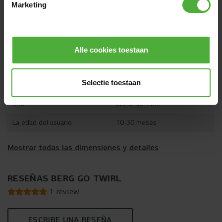
Marketing
Alle cookies toestaan
DIMENSIONES Y DETALLES
Selectie toestaan
Nombre del producto
BERG GO Twirl
SKU
BERG-GO-Twirl
La edad del usuario
10-30 meses
Mostrar todas las dimensiones y detalles
RESEÑAS BERG GO TWIRL
1 review
ESCRIBE UNA RESEÑA