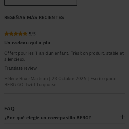
RESEÑAS MÁS RECIENTES
5
/
5
Un cadeau qui a plu
Offert pour les 1 an d’un enfant. Très bon produit, stable et
silencieux.
Translate review
Hélène Brun-Marteau
28 Octubre 2025
Escrito para:
BERG GO Twirl Turquoise
FAQ
¿Por qué elegir un correpasillo BERG?
Beneficios para el desarrollo:
Los coches de paseo