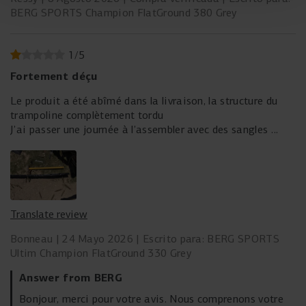
marco cuenta con una capa adicional de recubrimiento en
BERG SPORTS Champion FlatGround 380 Grey
polvo, lo que lo hace aún más resistente al óxido y al
desgaste. Esto proporciona mayor durabilidad y
estabilidad, para que puedas confiar durante años en una
1
/
5
cama elástica sólida y de alto rendimiento.
Fortement déçu
Le produit a été abîmé dans la livraison, la structure du
trampoline complètement tordu
J’ai passer une journée à l’assembler avec des sangles
J’ai voulu acheter un produit de qualité, mais je suis
fortement déçu
Translate review
Bonneau
24 Mayo 2026
Escrito para: BERG SPORTS
Ultim Champion FlatGround 330 Grey
Answer from BERG
Bonjour, merci pour votre avis. Nous comprenons votre