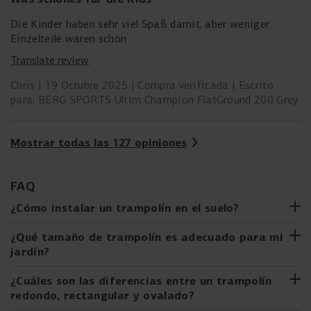
Die Kinder haben sehr viel Spaß damit, aber weniger
Einzelteile wären schön
Translate review
Chris
19 Octubre 2025
Compra verificada
Escrito
para: BERG SPORTS Ultim Champion FlatGround 200 Grey
Mostrar todas las 127 opiniones
FAQ
¿Cómo instalar un trampolín en el suelo?
¿Estás considerando comprar un trampolín InGround o
¿Qué tamaño de trampolín es adecuado para mi
FlatGround, o ya has comprado uno? Instalar un trampolín
jardín?
en el suelo puede parecer más difícil de lo que es. Con
nuestra guía paso a paso, es fácil de hacer. Te guiamos a
Al elegir el tamaño adecuado de trampolín para tu jardín,
¿Cuáles son las diferencias entre un trampolín
través de todo el proceso, desde elegir el lugar adecuado
hay varios factores a considerar:
redondo, rectangular y ovalado?
hasta instalar el trampolín. Así podrás disfrutar de tu