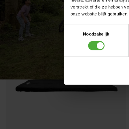
media, adverteren en analys
verstrekt of die ze hebben v
Mostrar todas las dimensiones y detalles
onze website blijft gebruiken.
Toestemmingsselectie
A MENUDO SE COMPRA JUNTO C
Noodzakelijk