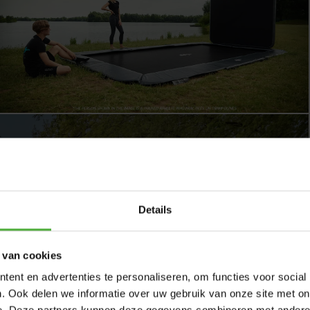
 Ultim Champion FlatGround 410 Grey + AeroWall
Details
a
 van cookies
ent en advertenties te personaliseren, om functies voor social
. Ook delen we informatie over uw gebruik van onze site met on
- 410 x 250 cm