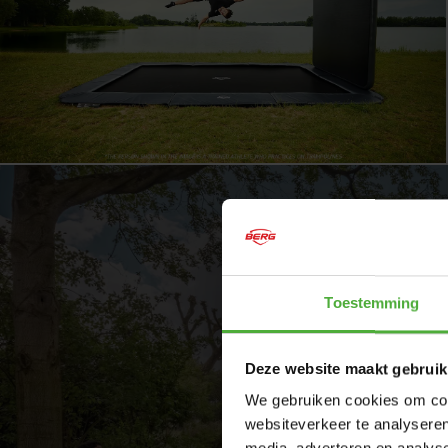
DIMENSIONES Y DETALLES
Nombre del producto
BERG SPORTS
Toestemming
SKU
32.31.44.31
Color
Gris antracit
Deze website maakt gebruik
We gebruiken cookies om cont
Altura
FlatGround
websiteverkeer te analyseren
Tamaño
Rectángulo 