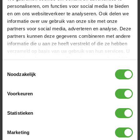
personaliseren, om functies voor social media te bieden
en om ons websiteverkeer te analyseren. Ook delen we
RESEÑAS BERG XXL X-ITE E-BFR-3
informatie over uw gebruik van onze site met onze
24 reviews
partners voor social media, adverteren en analyse. Deze
partners kunnen deze gegevens combineren met andere
ESCRIBE UNA RESEÑA
informatie die u aan ze heeft verstrekt of die ze hebben
verzameld op basis van uw gebruik van hun services. U
gaat akkoord met onze cookies als u onze website blijft
RESEÑAS MÁS RECIENTES
gebruiken.
Toestemmingsselectie
Noodzakelijk
5
/
5
Super Teil
Voorkeuren
Alles Top würde es jedem weiterempfehlen
Translate review
Statistieken
Daniel
18 Agosto 2025
Compra verificada
Escrito
para: BERG XXL X-Plore BFR
Marketing