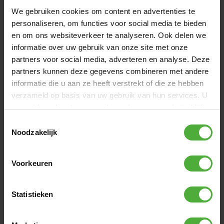
We gebruiken cookies om content en advertenties te
Świat potrzebuje zrównoważonych wyborów. Nie tylko dla
personaliseren, om functies voor social media te bieden
nas samych, ale także dla przyszłych pokoleń. Z BERG
Champion ECO chcemy ułatwić podejmowanie
en om ons websiteverkeer te analyseren. Ook delen we
zrównoważonych wyborów. Dzieje się tak, ponieważ BERG
informatie over uw gebruik van onze site met onze
Champion ECO jest pierwszym w pełni cyrkularnym
partners voor social media, adverteren en analyse. Deze
trampoliną na świecie. Jest produkowany z troską, trwa
partners kunnen deze gegevens combineren met andere
niesamowicie długo i może być w pełni recyklingowany na
informatie die u aan ze heeft verstrekt of die ze hebben
końcu swojego cyklu życia. BERG Champion ECO jest
verzameld op basis van uw gebruik van hun services. U
dostępny jako trampolina na nogach i jako FlatGround.
gaat akkoord met onze cookies als u onze website blijft
gebruiken.
Toestemmingsselectie
Noodzakelijk
Voorkeuren
Statistieken