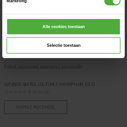
Marketing
Alle cookies toestaan
WYMIARY I SZCZEGÓŁY
Nazwa produktu
BERG Ultim Champion ECO
Selectie toestaan
SKU
BERG-Champion-Eco
Pokaż wszystkie wymiary i szczegóły
OPINIE BERG ULTIM CHAMPION ECO
0 recenzje
NAPISZ RECENZJĘ