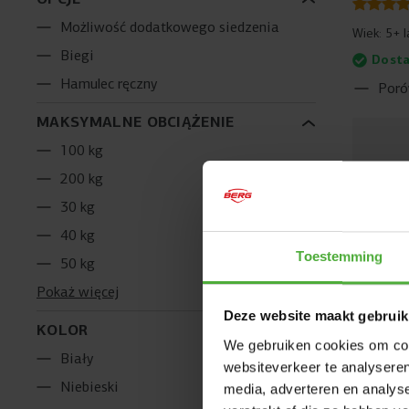
Możliwość dodatkowego siedzenia
Wiek:
5+ l
Biegi
Dosta
Hamulec ręczny
Poró
MAKSYMALNE OBCIĄŻENIE
100 kg
200 kg
30 kg
40 kg
Toestemming
50 kg
Pokaż więcej
Deze website maakt gebruik
KOLOR
We gebruiken cookies om cont
Biały
websiteverkeer te analyseren
Niebieski
media, adverteren en analys