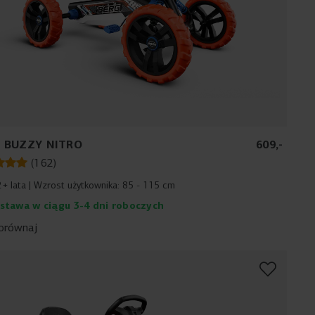
 BUZZY NITRO
609
,
-
(
162
)
2+ lata
Wzrost użytkownika:
85 - 115 cm
stawa w ciągu 3-4 dni roboczych
orównaj