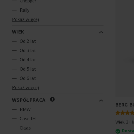
Chopper
Rally
Pokaż więcej
WIEK
Od 2 lat
Od 3 lat
Od 4 lat
Od 5 lat
Od 6 lat
Pokaż więcej
WSPÓŁPRACA
BERG B
BMW
Case IH
Wiek:
2+ l
Claas
Dosta