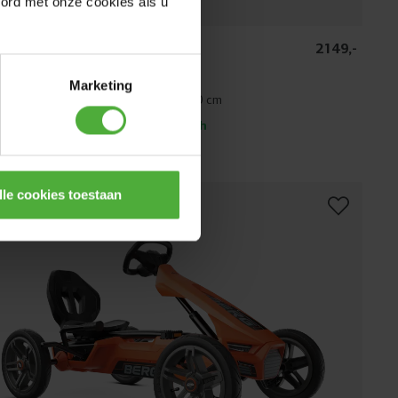
oord met onze cookies als u
 RALLY DRT GREEN
2149
,
-
(
68
)
Marketing
4+ lat
Wzrost użytkownika:
110 - 150 cm
stawa w ciągu 3-4 dni roboczych
orównaj
lle cookies toestaan