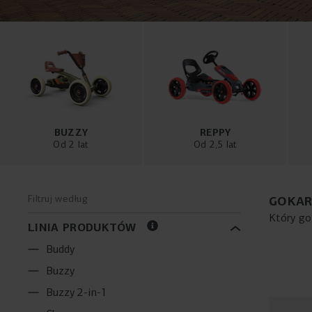
BUZZY
REPPY
Od 2 lat
Od 2,5 lat
Filtruj według
GOKAR
Który go
LINIA PRODUKTÓW
którym m
W BERG t
Buddy
aby dzie
Buzzy
bardzo w
Buzzy 2-in-1