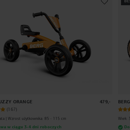
BE
UZZY ORANGE
479
,
-
BERG
(
167
)
ata
Wzrost użytkownika:
85 - 115 cm
Wiek:
wa w ciągu 3-4 dni roboczych
Do