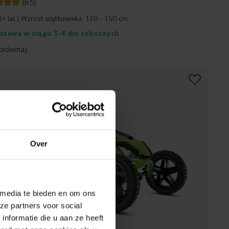
(
65
)
4+ lat
Wzrost użytkownika:
110 - 150 cm
stawa w ciągu 3-4 dni roboczych
orównaj
Over
 media te bieden en om ons
ze partners voor social
nformatie die u aan ze heeft