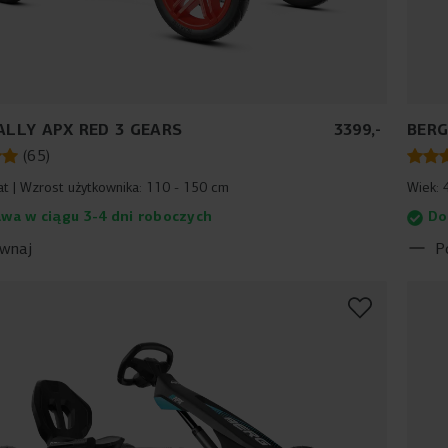
ALLY APX RED 3 GEARS
3399
,
-
BERG
(
65
)
at
Wzrost użytkownika:
110 - 150 cm
Wiek:
wa w ciągu 3-4 dni roboczych
Do
wnaj
P