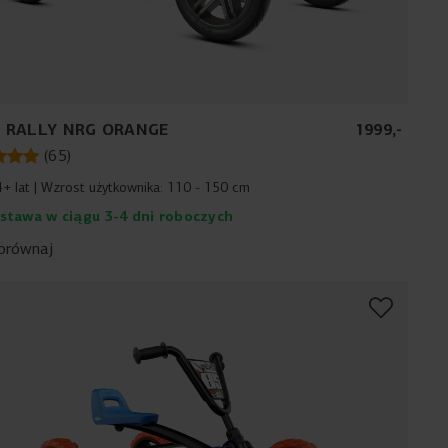
 RALLY NRG ORANGE
1999
,
-
(
65
)
4+ lat
Wzrost użytkownika:
110 - 150 cm
stawa w ciągu 3-4 dni roboczych
orównaj