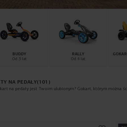
BUDDY
RALLY
GOKAR
Od 3 lat
Od 4 lat
TY NA PEDAŁY
(
101
)
kart na pedały jest Twoim ulubionym? Gokart, którym można ś
ożna spokojnie zwiedzać okolicę? Czy może gokart na pedały
worzymy piękne i bezpieczne gokarty na pedały, o jakich marz
ci mogły cieszyć się zabawą na świeżym powietrzu bez żadnyc
ysokiej jakości i gwarantują lata wspaniałej zabawy!