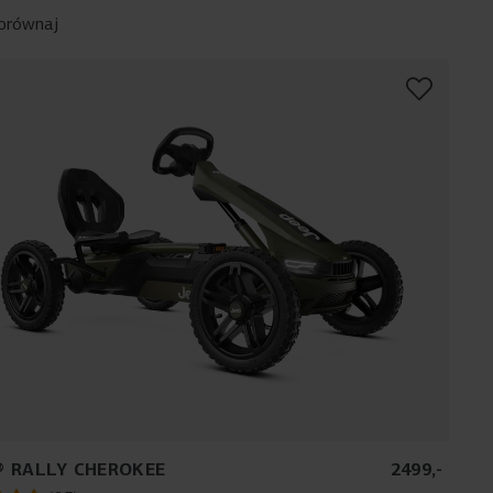
orównaj
® RALLY CHEROKEE
2499
,
-