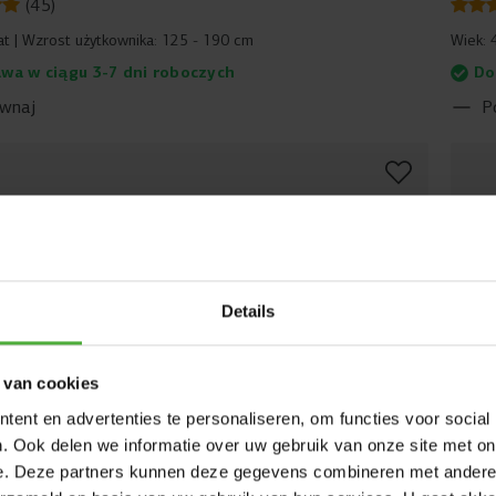
(
45
)
at
Wzrost użytkownika:
125 - 190 cm
Wiek:
wa w ciągu 3-7 dni roboczych
Do
wnaj
P
Details
 van cookies
ent en advertenties te personaliseren, om functies voor social
. Ook delen we informatie over uw gebruik van onze site met on
e. Deze partners kunnen deze gegevens combineren met andere i