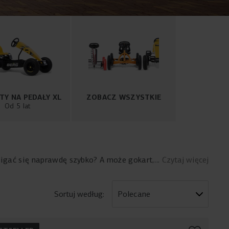
TY NA PEDAŁY XL
ZOBACZ WSZYSTKIE
Od 5 lat
cigać się naprawdę szybko? A może gokart,
Czytaj więcej
 znanej marki traktorów lub samochodów?
y każde dziecko. Uważamy, że ważne jest,
h zmartwień. Nasze gokarty na pedały są
Sortuj według: