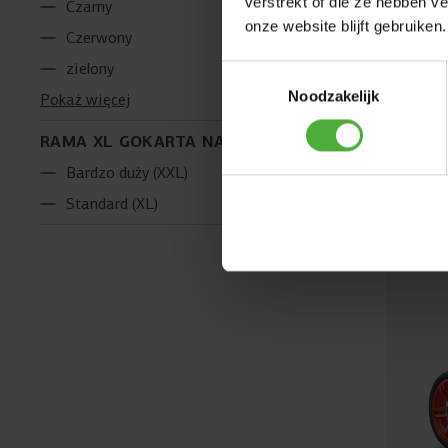
verstrekt of die ze hebben v
Czarny
onze website blijft gebruiken.
Czerwony
BERG R
zielony
Toestemmingsselectie
Noodzakelijk
Pokaż więcej
Wiek:
4+ l
RAMA XL GOKARTA NA PEDAŁY
Dosta
Bardzo duży (XXL)
Poró
Standard (XL)