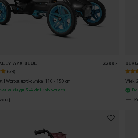
ALLY APX BLUE
2299
,
-
BERG
(
69
)
at
Wzrost użytkownika:
110 - 150 cm
Wiek:
wa w ciągu 3-4 dni roboczych
Do
wnaj
P