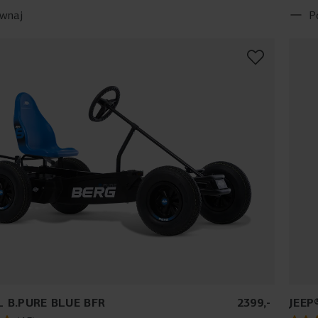
wnaj
P
L B.PURE BLUE BFR
2399
,
-
JEEP