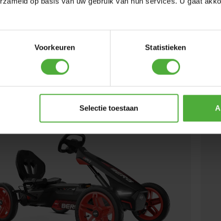
erzameld op basis van uw gebruik van hun services. U gaat akk
ALLY DRT BLACK 3 GEARS
3299
,
-
BERG
(
65
)
Voorkeuren
Statistieken
at
Wzrost użytkownika:
110 - 150 cm
Wiek:
wa w ciągu 3-4 dni roboczych
Do
wnaj
P
Selectie toestaan
A