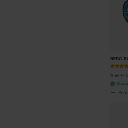
BERG R
Wiek:
4+ l
Dosta
Poró