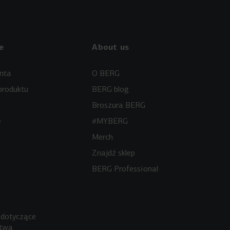
e
About us
enta
O BERG
produktu
BERG blog
Broszura BERG
e
#MYBERG
Merch
Znajdź sklep
BERG Professional
 dotyczące
stwa