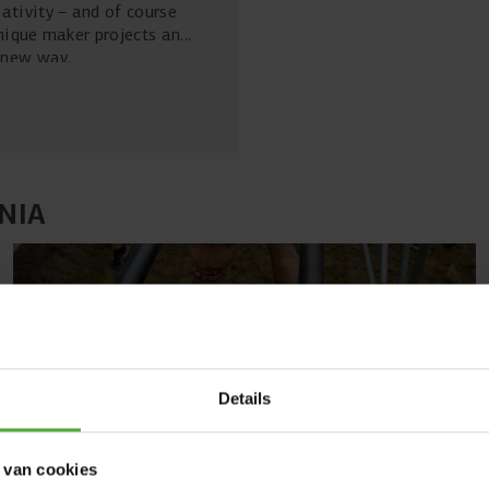
ativity – and of course
unique maker projects and
 new way.
NIA
Details
 van cookies