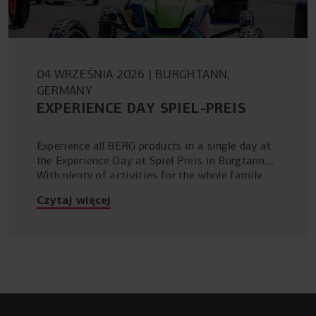
04 WRZEŚNIA 2026
BURGHTANN,
GERMANY
EXPERIENCE DAY SPIEL-PREIS
Experience all BERG products in a single day at
the Experience Day at Spiel Preis in Burgtann.
With plenty of activities for the whole family,
it’s going to be an energetic and unforgettable
Czytaj więcej
day.