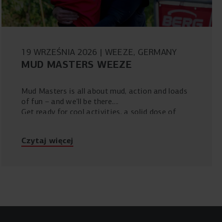
19 WRZEŚNIA 2026
WEEZE, GERMANY
MUD MASTERS WEEZE
Mud Masters is all about mud, action and loads
of fun – and we’ll be there.
Get ready for cool activities, a solid dose of
challenge and plenty of opportunities to
experience BERG for yourself.
Czytaj więcej