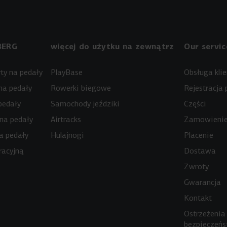
BERG
więcej do użytku na zewnątrz
Our servic
ty na pedały
PlayBase
Obsługa kli
na pedały
Rowerki biegowe
Rejestracja 
pedały
Samochody jeździki
Części
 na pedały
Airtracks
Zamowieni
a pedały
Hulajnogi
Placenie
racyjną
Dostawa
Zwroty
Gwarancja
Kontakt
Ostrzeżenia
bezpieczeń