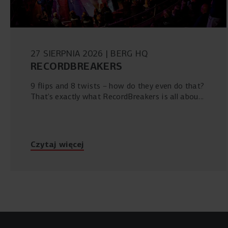
27 SIERPNIA 2026
BERG HQ
RECORDBREAKERS
9 flips and 8 twists – how do they even do that?
That’s exactly what RecordBreakers is all about!
In the last week of August, the third edition of
RecordBreakers kicks off – and you can once
again be there live during the Show Night!
Czytaj więcej