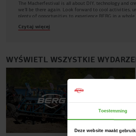
The Macherfestival is all about DIY, technology and cre
we’ll be there again. Look forward to cool activities, 
plenty of opportunities to experience BERG in a whole
Czytaj więcej
WYŚWIETL WSZYSTKIE WYDARZE
Toestemming
Deze website maakt gebruik