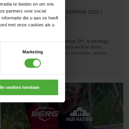
 media te bieden en om ons
ze partners voor social
05 SIERPNIA 2026
08 SIERPNIA 2026
FERROPOLIS, GERMANY
nformatie die u aan ze heeft
MACHERFESTIVAL
oord met onze cookies als u
The Macherfestival is all about DIY, technology
and creativity – and of course we’ll be there
Marketing
again. Look forward to cool activities, unique
maker projects and plenty of opportunities to
Czytaj więcej
experience BERG in a whole new way.
lle cookies toestaan