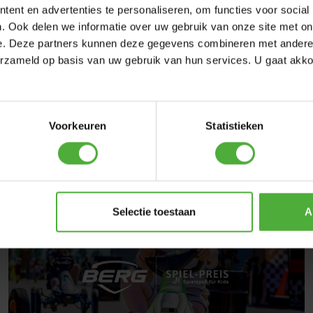
ent en advertenties te personaliseren, om functies voor social
. Ook delen we informatie over uw gebruik van onze site met on
13 CZERWCA 2026
HAARLEMMERMEER,
NETHERLANDS
e. Deze partners kunnen deze gegevens combineren met andere i
MUD MASTERS HAARLEMMERMEER
erzameld op basis van uw gebruik van hun services. U gaat akk
On Sunday, June 14, BERG joined the Mud
Masters Family Day in Haarlemmermeer! While
enjoying a cold drink or a tasty snack, you
Voorkeuren
Statistieken
couldn't miss our stand with a trampoline, go-
karts, and an exciting giveaway!
Czytaj więcej
Selectie toestaan
A