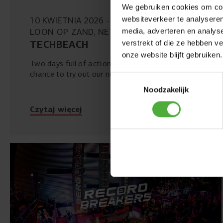
We gebruiken cookies om cont
websiteverkeer te analyseren
10 KWIETNIA 2026
11 KWIETNIA 2026
LOON OP ZAND, NETHERLANDS
media, adverteren en analys
TECHBEACH
verstrekt of die ze hebben v
onze website blijft gebruiken.
Two days full of action, adventure, and the
chance to try out our newest products yourself.
Toestemmingsselectie
Noodzakelijk
Czytaj więcej