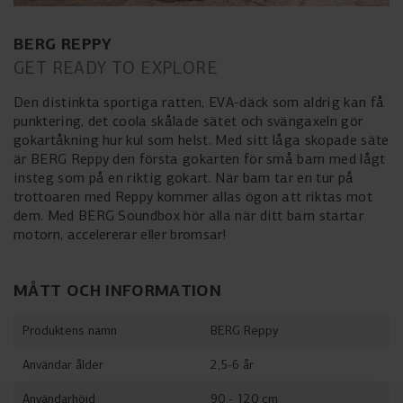
BERG REPPY
GET READY TO EXPLORE
Den distinkta sportiga ratten, EVA-däck som aldrig kan få
punktering, det coola skålade sätet och svängaxeln gör
gokartåkning hur kul som helst. Med sitt låga skopade säte
är BERG Reppy den första gokarten för små barn med lågt
insteg som på en riktig gokart. När barn tar en tur på
trottoaren med Reppy kommer allas ögon att riktas mot
dem. Med BERG Soundbox hör alla när ditt barn startar
motorn, accelererar eller bromsar!
MÅTT OCH INFORMATION
Produktens namn
BERG Reppy
Användar ålder
2,5-6 år
Användarhöjd
90 - 120 cm