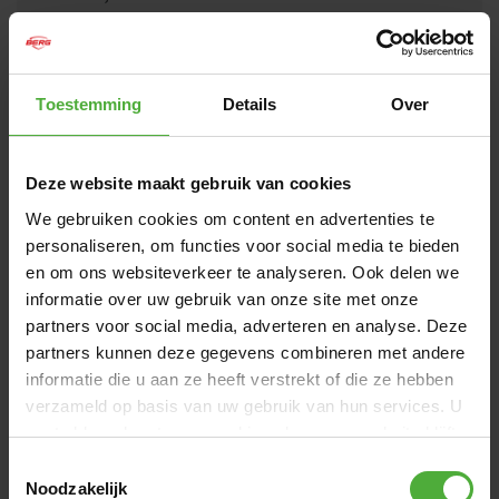
Visa alla mått och all information
Toestemming
Details
Over
KÖPS OFTA TILLSAMMANS MED
Deze website maakt gebruik van cookies
We gebruiken cookies om content en advertenties te
personaliseren, om functies voor social media te bieden
en om ons websiteverkeer te analyseren. Ook delen we
informatie over uw gebruik van onze site met onze
partners voor social media, adverteren en analyse. Deze
partners kunnen deze gegevens combineren met andere
informatie die u aan ze heeft verstrekt of die ze hebben
verzameld op basis van uw gebruik van hun services. U
gaat akkoord met onze cookies als u onze website blijft
BERG TRAILER REPPY
BERG SA
gebruiken.
Toestemmingsselectie
Noodzakelijk