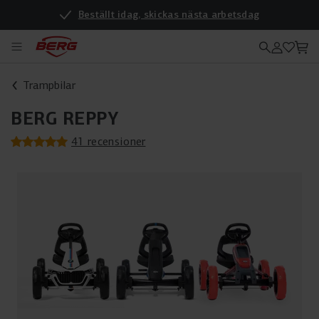
Beställt idag, skickas nästa arbetsdag
. Vi hjälper dig gärna! (På engelska)
Trampbilar
BERG REPPY
41 recensioner