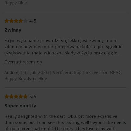
Reppy Blue
4
/
5
Zwinny
Fajne wykonanie prowadzi się lekko jest zwinny, moim
zdaniem powinien mieć pompowane koła te po tygodniu
użytkowania mają widoczne ślady zużycia oraz ciągłe
wciskają się w nie małe kamyki. Siedzenie mogło by mieć
Översätt recension
jeszcze jeden stopień regulacji tak aby dało się je dalej
odsunąć dla 6 latka jest za blisko.
Andrzej
31 juli 2026
Verifierat köp
Skrivet för: BERG
Reppy Roadster Blue
5
/
5
Super quality
Really delighted with the cart. Ok a bit more expensive
than some, but I can see this lasting well beyond the needs
of our current batch of little ones. They love it as well.