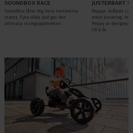
SOUNDBOX RACE
JUSTERBART S
Soundbox låter dig höra motorerna
Reppys skålade säte
starta. Fyra olika ljud ger den
enkel justering. Ing
ultimata racingupplevelsen.
Reppy är designad f
till 6 år.