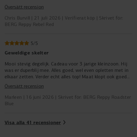
Översätt recension
Chris Burvill
21 juli 2026
Verifierat köp
Skrivet för:
BERG Reppy Rebel Red
5
/
5
Geweldige skelter
Mooi stevig degelijk. Cadeau voor 3 jarige kleinzoon. Hij
was er duperblij mee. Alles goed, wel even opletten met in
elkaar zetten. Verder echt alles top! Maat klopt ook goed
met de omschrijving. Kind is 95 cm en kon goed bij de
Översätt recension
pedalen met stoeltje op de voorste stand.
Marleen
16 juni 2026
Skrivet för: BERG Reppy Roadster
Blue
Visa alla 41 recensioner