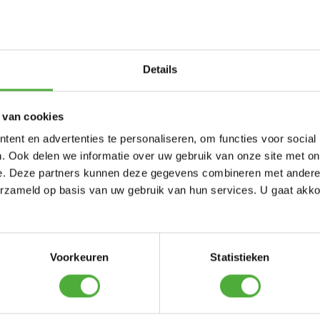
ESKRIVNING
Details
 van cookies
ent en advertenties te personaliseren, om functies voor social
. Ook delen we informatie over uw gebruik van onze site met on
e. Deze partners kunnen deze gegevens combineren met andere i
erzameld op basis van uw gebruik van hun services. U gaat akk
an jag göra?
nge och var kan jag hitta det?
t när du söker efter det fullständiga produktnamnet (till exempel
 namnet (till exempel Elite + InGround). Ibland kan namnet på en pro
Voorkeuren
Statistieken
atet?
ed paketnumret (till exempel artikelnumret på en studsmatta + nät)
attan). Om du inte hittar några produkter efter att ha angett arti
ta artikelnumret på vår webbplats vid den aktuella artikeln.
 produkt kan du ladda ner certifikatet direkt och även få det via e-p