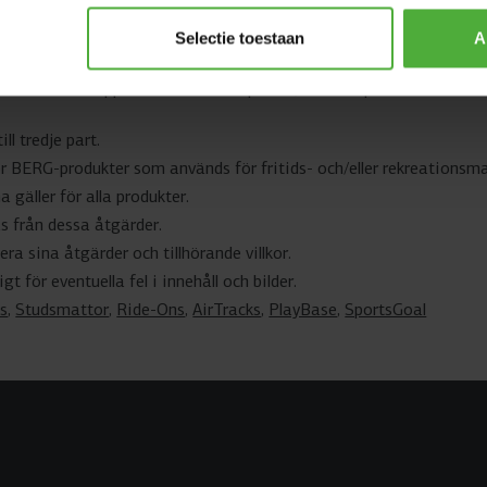
inom två månad efter köpet
s
via denna sida. Om produkten in
Selectie toestaan
A
en standard garantiperiod som anges i manualen.
er endast vid uppvisande av ett köpbevis, till exempel en skärmdu
ll tredje part.
för BERG-produkter som används för fritids- och/eller rekreationsm
gäller för alla produkter.
s från dessa åtgärder.
ra sina åtgärder och tillhörande villkor.
t för eventuella fel i innehåll och bilder.
s
,
Studsmattor
,
Ride-Ons
,
AirTracks
,
PlayBase
,
SportsGoal