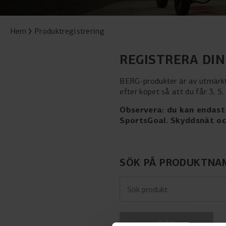
Hem
Produktregistrering
REGISTRERA DI
BERG-produkter är av utmärkt
efter köpet så att du får 3, 5
Observera: du kan endast 
SportsGoal. Skyddsnät och
SÖK PÅ PRODUKTNA
Sök produkt
SÖK