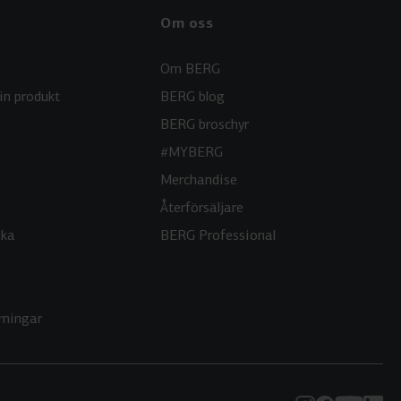
Om oss
Om BERG
in produkt
BERG blog
BERG broschyr
#MYBERG
Merchandise
Återförsäljare
aka
BERG Professional
rningar