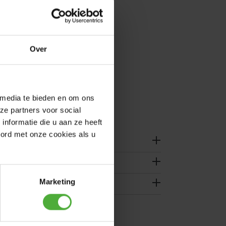
Over
 media te bieden en om ons
ze partners voor social
nformatie die u aan ze heeft
oord met onze cookies als u
 BERG Elite + InGround Grey 430 + Deluxe XL),
dukt vara ordnat annorlunda, vilket hindrar dig
Marketing
, inte med det individuella artikelnumret
kelnumret, kontrollera om artikelnumret är
ost.