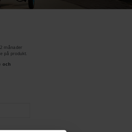
m 2 månader
de på produkt.
e och