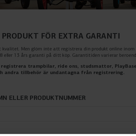
N PRODUKT FÖR EXTRA GARANTI
 kvalitet. Men glöm inte att registrera din produkt online ino
, 8 eller 13 års garanti på ditt köp. Garantitiden varierar beroen
registrera trampbilar, ride ons, studsmattor, PlayBas
 andra tillbehör är undantagna från registrering.
MN ELLER PRODUKTNUMMER