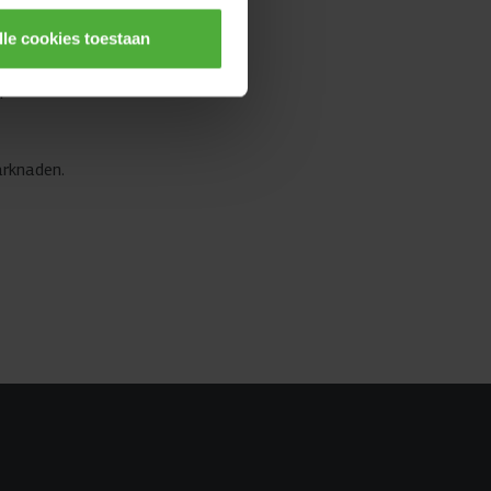
te registreras
lle cookies toestaan
mp av
arknaden.