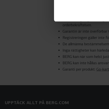
Produkten måste registrera
inom denna period gäller d
Den förlängda garantin gäll
orderbekräftelsen.
Garantin är inte överförbar ti
Registreringen gäller inte 
De allmänna bestämmelserna 
Inga rättigheter kan härleda
BERG kan när som helst juste
BERG kan inte hållas ansvarig
Garanti per produkt:
Go-kart
UPPTÄCK ALLT PÅ BERG.COM