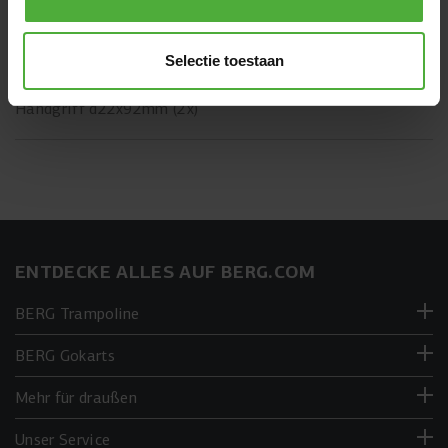
stark beansprucht.
Review übersetzen
Selectie toestaan
Fähnrich;Klaus-M.
30 März 2022
Geschrieben für:
Handgriff d22x92mm (2x)
ENTDECKE ALLES AUF BERG.COM
BERG Trampoline
BERG Gokarts
Mehr für draußen
Unser Service