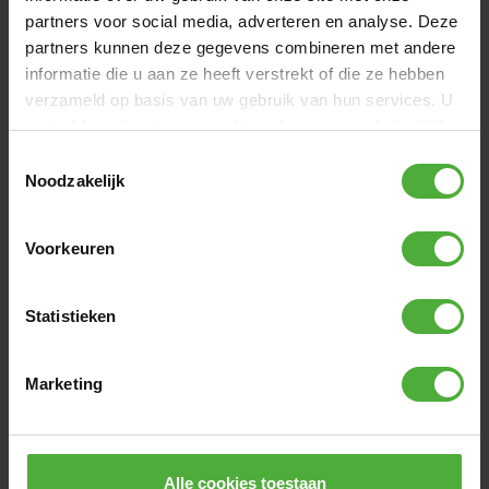
partners voor social media, adverteren en analyse. Deze
Produktname
Handgriff d22x92mm (2x)
partners kunnen deze gegevens combineren met andere
SKU
15.00.63.00
informatie die u aan ze heeft verstrekt of die ze hebben
verzameld op basis van uw gebruik van hun services. U
Alle Abmessungen und Details anzeigen
gaat akkoord met onze cookies als u onze website blijft
gebruiken.
Toestemmingsselectie
Noodzakelijk
BEWERTUNGEN HANDGRIFF D22X92MM (2X)
1 Bewertung
Voorkeuren
EINE BEWERTUNG SCHREIBEN
Statistieken
NEUESTE BEWERTUNGEN
Marketing
5
/
5
Hauswart Grundschule
Alle cookies toestaan
Der Artikel ist von guter Qualität und wird bei uns sehr