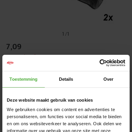
1
/
1
7
,
09
Ausverkauft
NICHT AUF LAGER
Toestemming
Details
Over
Kostenloser
Versand ab 50,- €
Hervorragend bewertet durch unsere Kunden:
Deze website maakt gebruik van cookies
9,2/10
We gebruiken cookies om content en advertenties te
personaliseren, om functies voor social media te bieden
en om ons websiteverkeer te analyseren. Ook delen we
ABMESSUNGEN UND DETAILS
informatie over uw gebruik van onze site met onze