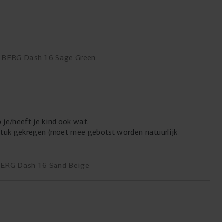
r: BERG Dash 16 Sage Green
 je/heeft je kind ook wat.
t stuk gekregen (moet mee gebotst worden natuurlijk
 BERG Dash 16 Sand Beige