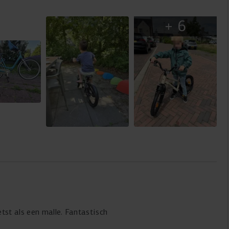
+
6
sschlüssel 4/5 mm zur Montage von Lenker, Sattel und
ERGONOMISCHER SATTEL
Der ergonomisch geformte Sattel ist genau auf die
Bedürfnisse junger Fahrer abgestimmt. Er kombiniert
einen festen, aber weichen Bezug mit einer Form, die den
Druck gleichmäßig verteilt. Das bietet optimalen Halt für
wachsende Körper. Selbst längere Fahrten bleiben
bequem. Die atmungsaktive, stoßdämpfende Polsterung
minimiert Vibrationen, auch auf unebenen Wegen. Die
Höhe des Sattels lässt sich einfach verstellen.
tst als een malle. Fantastisch