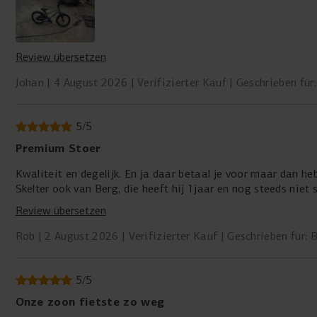
ALLZWECK-REIFEN
Das Fahrrad ist mit Allzweck-Reifen ausgestattet, die
auf verschiedenen Untergründen extra viel Grip bieten. Ob
Review übersetzen
auf dem Gehweg, auf Gras oder auf einem Waldweg, das
BERG Dash sorgt auch auf unebenem Terrain für die
Johan
4 August 2026
Verifizierter Kauf
Geschrieben fü
nötige Unterstützung und Stabilität. Die Kombination
aus leichten Aluminiumfelgen und robusten Luftreifen
macht das Rad vielseitig und bereit für jedes Abenteuer.
5
/
5
Premium Stoer
Kwaliteit en degelijk. En ja daar betaal je voor maar dan heb
Skelter ook van Berg, die heeft hij 1jaar en nog steeds nie
Review übersetzen
Rob
2 August 2026
Verifizierter Kauf
Geschrieben für:
5
/
5
Onze zoon fietste zo weg