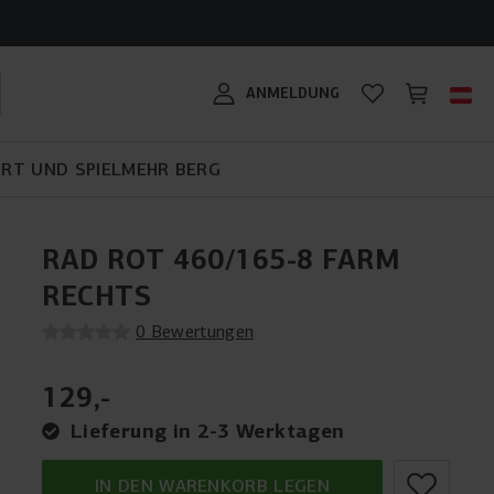
n zu mir: ein
DAS BERG BIKY CROSS:
 Pro Bouncer?
TRAMPOLIN
STELL DIR DEINE EIGENE
KAUFRATGEBER FÜR
GEMACHT FÜR NEUE
GEEIGNET FÜR JEDES
chiedenen
KAUFBERATUNG
PLAYBASE ZUSAMMEN!
GOKARTS
ABENTEUER
GELÄNDE!
BERG SPORTSGOAL
#MYBERG
ANMELDUNG
n
RT UND SPIEL
MEHR BERG
RAD ROT 460/165-8 FARM
RECHTS
0 Bewertungen
129
,
-
Lieferung in 2-3 Werktagen
IN DEN WARENKORB LEGEN