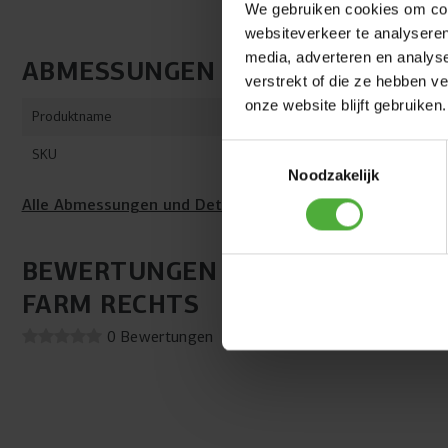
We gebruiken cookies om cont
websiteverkeer te analyseren
media, adverteren en analys
ABMESSUNGEN UND DETAILS
verstrekt of die ze hebben v
onze website blijft gebruiken.
Produktname
Rad rot 460
Toestemmingsselectie
SKU
43.42.00.47
Noodzakelijk
Alle Abmessungen und Details anzeigen
BEWERTUNGEN RAD ROT 460/165
FARM RECHTS
0 Bewertungen