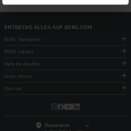
ENTDECKE ALLES AUF BERG.COM
BERG Trampoline
BERG Gokarts
Mehr für draußen
Unser Service
Über uns