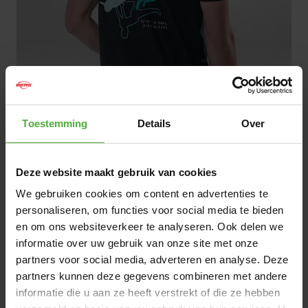
Toestemming
Details
Over
1
/
4
|
Video
KOSTENLOS
Deze website maakt gebruik van cookies
Ausverkauft
We gebruiken cookies om content en advertenties te
personaliseren, om functies voor social media te bieden
en om ons websiteverkeer te analyseren. Ook delen we
NICHT AUF LAGER
informatie over uw gebruik van onze site met onze
partners voor social media, adverteren en analyse. Deze
Kostenloser
Versand ab 50,- €
partners kunnen deze gegevens combineren met andere
Hervorragend bewertet durch unsere Kunden:
informatie die u aan ze heeft verstrekt of die ze hebben