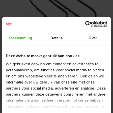
1
/
1
Toestemming
Details
Over
67
,
99
Lieferung in 2-3 Werktagen
Deze website maakt gebruik van cookies
We gebruiken cookies om content en advertenties te
IN DEN WARENKORB LEGEN
personaliseren, om functies voor social media te bieden
en om ons websiteverkeer te analyseren. Ook delen we
informatie over uw gebruik van onze site met onze
Kostenloser
Versand ab 50,- €
partners voor social media, adverteren en analyse. Deze
Hervorragend bewertet durch unsere Kunden:
partners kunnen deze gegevens combineren met andere
9,2/10
informatie die u aan ze heeft verstrekt of die ze hebben
verzameld op basis van uw gebruik van hun services. U
gaat akkoord met onze cookies als u onze website blijft