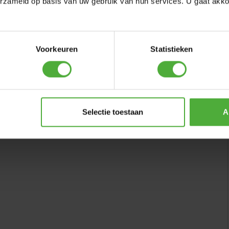
erzameld op basis van uw gebruik van hun services. U gaat akk
ck Home 500
Voorkeuren
Statistieken
 10 cm
Selectie toestaan
A
HOME
EINE BEWERTUNG SCHREIBEN