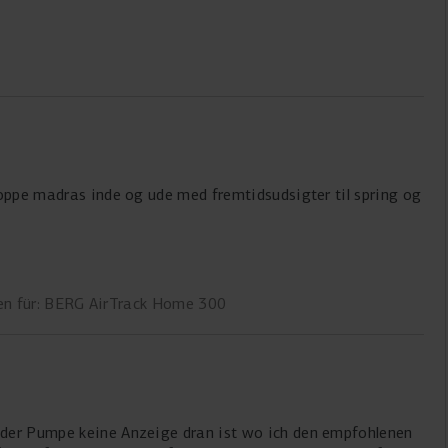
hoppe madras inde og ude med fremtidsudsigter til spring og
tningerne til håndtagene samt tasken (der gudskelov IKKE er
en für: BERG AirTrack Home 300
 skriver i mellem 1,5 og 2,5 bar ( eller noget i den dur).
n barometer) så er det formentligt meget svært at ramme
den, så er det rette sted at spare.
 der Pumpe keine Anzeige dran ist wo ich den empfohlenen