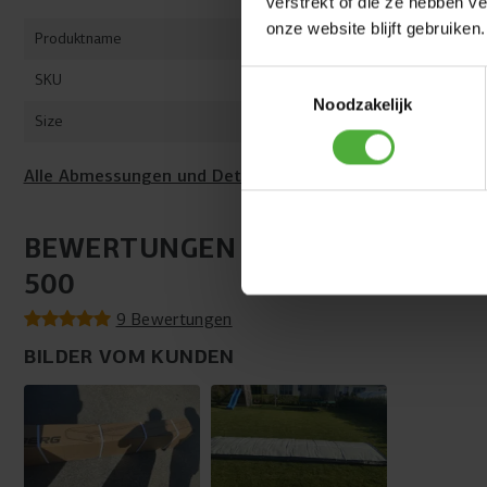
verstrekt of die ze hebben v
onze website blijft gebruiken.
Produktname
BERG AirTra
Toestemmingsselectie
SKU
36.01.24.01
Noodzakelijk
Size
500 x 100 x
Alle Abmessungen und Details anzeigen
BEWERTUNGEN BERG AIRTRACK 
500
9 Bewertungen
BILDER VOM KUNDEN