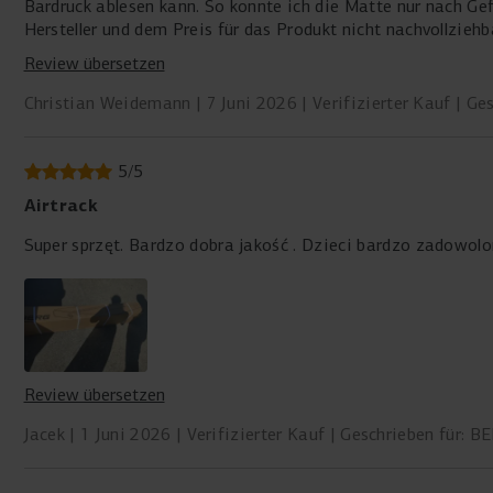
Bardruck ablesen kann. So konnte ich die Matte nur nach Gefühl aufpumpen und das finde ic
Hersteller und dem Preis für das Produkt nicht nachvollziehb
auf und die Matte geht kaputt verliere ich wahrscheinlich d
Review übersetzen
Sprung und Federwirkung nicht optimal.
Christian Weidemann
7 Juni 2026
Verifizierter Kauf
Ges
5
/
5
Airtrack
Super sprzęt. Bardzo dobra jakość . Dzieci bardzo zadowolo
Review übersetzen
Jacek
1 Juni 2026
Verifizierter Kauf
Geschrieben für: B