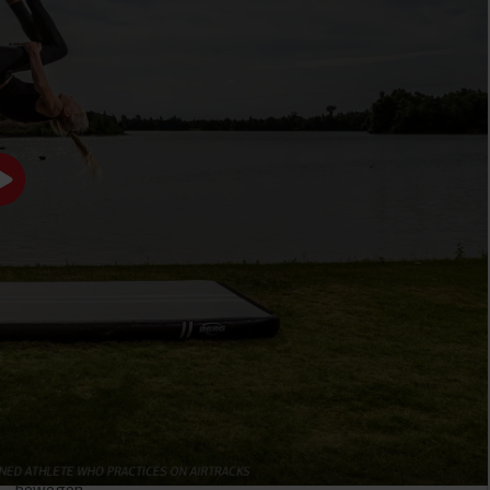
EINFACH
PERFEKTE
N
MITZUNEHMEN UND
OBERFLÄCHE
ZU
BERG AirTracks bieten die
TRANSPORTIEREN
ideale Oberfläche, auf der
du all deine Bewegungen
Nach deiner
und Tricks perfekt
Sprungsession kannst du
ausführen kannst. Sie
den AirTrack einfach in der
liefern genug Grip und du
mitgelieferten Tasche
kannst sie an das Bounce-
transportieren. Dank der
Level (Rückprallstärke)
Griffe lässt sich die
anpassen, das dir gefällt.
Trainingsmatte leicht
bewegen.