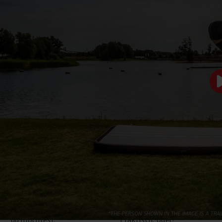
INKLUSIVE
ERWEITERBAR MIT
ELEKTROPUMPE
VERBINDUNGSSTREIFE
Alle BERG AirTracks
Alle BERG AirTracks
werden mit einer
verfügen über clevere
elektrischen Pumpe
Verbindungsstreifen, mit
geliefert, mit der du die
denen du deine Fläche
Federung des AirTracks
beliebig erweitern kannst.
nach deinen Wünschen
So kannst du zum Beispiel
einstellen kannst. Du
zwei oder drei
kannst den AirTrack überall
Trainingsmatten
aufpumpen und nutzen, wo
miteinander verbinden.
du möchtest.
Praktisch, oder?