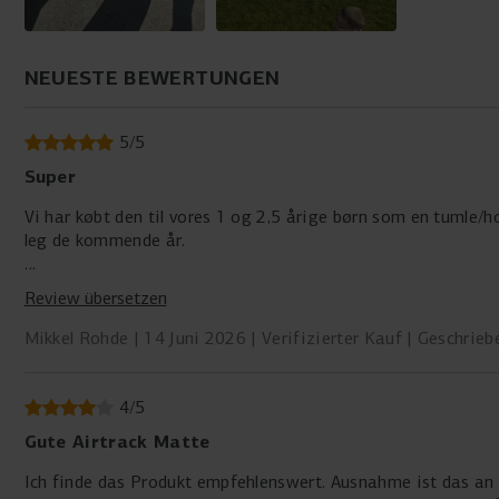
NEUESTE BEWERTUNGEN
5
/
5
Super
Vi har købt den til vores 1 og 2,5 årige børn som en tumle/
leg de kommende år.
Kvaliteten er i top. Det ses bl.a. i stærke kanter og tilhæf
Review übersetzen
lavet af billig plastik og braller lynlås).
Mikkel Rohde
14 Juni 2026
Verifizierter Kauf
Geschrieb
Forbedringmulighed: For at undgå at pumpe den for hårdt/blødt
Med den nuværende ventil (som driller lidt) og pumpen (ude
intervallet. Men hvis det ikke betyder så meget for holdbarhe
4
/
5
Gute Airtrack Matte
Ich finde das Produkt empfehlenswert. Ausnahme ist das an