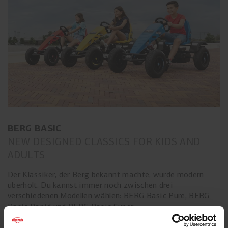
BERG BASIC
NEW DESIGNED CLASSICS FOR KIDS AND
ADULTS
Der Klassiker, der Berg bekannt machte, wurde modern
überholt. Du kannst immer noch zwischen drei
verschiedenen Modellen wählen: BERG Basic Pure, BERG
Basic Rapid und BERG Basic Super.