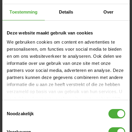
ABMESSUNGEN UND DETAILS
Toestemming
Details
Over
Produktname
BERG Basic
SKU
BERG-Basic
Deze website maakt gebruik van cookies
We gebruiken cookies om content en advertenties te
Alle Abmessungen und Details anzeigen
personaliseren, om functies voor social media te bieden
en om ons websiteverkeer te analyseren. Ook delen we
BEWERTUNGEN BERG BASIC
informatie over uw gebruik van onze site met onze
partners voor social media, adverteren en analyse. Deze
44 Bewertungen
partners kunnen deze gegevens combineren met andere
informatie die u aan ze heeft verstrekt of die ze hebben
EINE BEWERTUNG SCHREIBEN
verzameld op basis van uw gebruik van hun services. U
gaat akkoord met onze cookies als u onze website blijft
gebruiken.
BILDER VOM KUNDEN
Toestemmingsselectie
Noodzakelijk
+
2
Voorkeuren