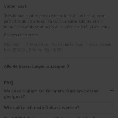
mobilisiert und gemeinsam das Ganze gestern Abend
Super kart
zusammengebaut. Bin mal gespannt, ob noch eine
Nachricht kommt. Aus meiner Sicht ist die Kommunikation
Très bonne qualité pour ce beau kart XL, offert à notre
ein echtes Thema!
petit-fils de 10 ans qui l'a tout de suite adopté et su
manié, ses amis sont ravis aussi d'en profité, Livraison
Das GoKart selbst macht einen sehr stabilen Eindruck und
rapide et facile à monté
wird vielleicht noch heile sein, wenn Sohn 2 so alt ist :) Bei
Review übersetzen
dem Preis habe ich aber auch höhere Erwartungen bei der
Allonsius
17 Mai 2026
Verifizierter Kauf
Geschrieben
Qualität.
für: BERG XL B.Rapid Blue BFR
Daher 2 Sterne
Alle 44 Bewertungen anzeigen
FAQ
Welches Gokart ist für mein Kind am besten
geeignet?
Von den ersten Fahrten auf dem BERG Buzzy bis hin zu
Wie sollte ich mein Gokart warten?
XL-Gokarts für ältere Kinder gibt es ein Gokart für jede
Entwicklungsstufe. Der Gokart-Kaufberater von BERG hilft
Genau wie ein echtes Auto braucht auch dein cooles BERG