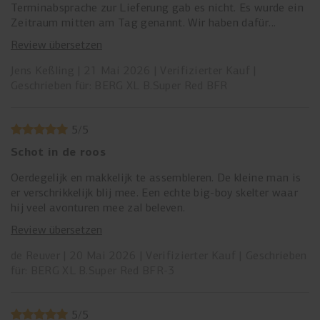
Terminabsprache zur Lieferung gab es nicht. Es wurde ein
Zeitraum mitten am Tag genannt. Wir haben dafür
gesorgt, dass jemand da ist. Es wurde nicht geliefert.
Review übersetzen
Stattdessen wurde gesagt, dass es Probleme gab. Später
abends kam dann eine Mail, dass man am nächsten Tag
Jens Keßling
21 Mai 2026
Verifizierter Kauf
zustellt. Also wieder jemanden organisiert. Es kam wieder
Geschrieben für: BERG XL B.Super Red BFR
niemand und abends kam eine Mail, dass man niemanden
angetroffen habe. Es war niemand vor Ort und es hat auch
niemand die abgefragte Telefonnummer angerufen. Einen
5
/
5
Tag später wurde dann nach einem Anruf von mir
Schot in de roos
tatsächlich zugestellt.
Wir haben am Freitag (15.05.2026) versucht, das GoKart
Oerdegelijk en makkelijk te assembleren. De kleine man is
aufzubauen. Allerdings gab es Probleme an der Achse vorn.
er verschrikkelijk blij mee. Een echte big-boy skelter waar
Weder ein Video, noch die Anleitung konnten helfen. Also
hij veel avonturen mee zal beleven.
haben wir abgebrochen und eine Nachricht zusammen mit
Review übersetzen
Fotos geschickt (ebenfalls am 15.05.). Am Dienstag
(19.05.2026) kam erstmals Rückmeldung, dass wir Bilder
de Reuver
20 Mai 2026
Verifizierter Kauf
Geschrieben
schicken sollen (warum auch immer - haben wir bereits
für: BERG XL B.Super Red BFR-3
geschickt) Also taggleich erneut geschickt. Eine Antwort
darauf habe ich bis heute (21.05.2026) nicht. Mein Sohn
hat am Samstag Geburtstag. Wir haben nun Freunde
5
/
5