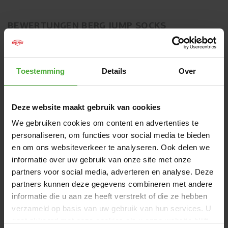
BEWERTUNGEN BERG JUMP SOCKS
3 Bewertungen
EINE BEWERTUNG SCHREIBEN
Toestemming
Details
Over
BILDER VOM KUNDEN
Deze website maakt gebruik van cookies
We gebruiken cookies om content en advertenties te
personaliseren, om functies voor social media te bieden
en om ons websiteverkeer te analyseren. Ook delen we
informatie over uw gebruik van onze site met onze
NEUESTE BEWERTUNGEN
partners voor social media, adverteren en analyse. Deze
partners kunnen deze gegevens combineren met andere
informatie die u aan ze heeft verstrekt of die ze hebben
5
/
5
verzameld op basis van uw gebruik van hun services. U
FUNZIONALI
gaat akkoord met onze cookies als u onze website blijft