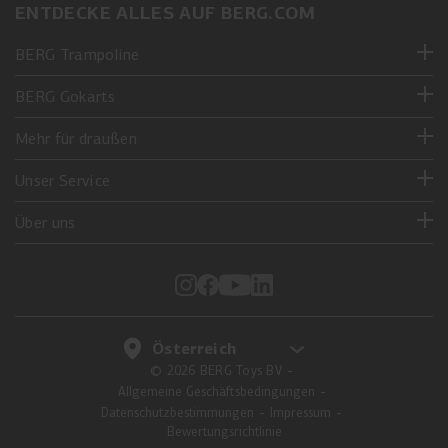
ENTDECKE ALLES AUF BERG.COM
sono un must! Garantiscono comfort e stabilità,
permettendoti di concentrarti sul tuo allenamento.
BERG Trampoline
BERG Gokarts
Mehr für draußen
Unser Service
Über uns
© 2026 BERG Toys BV
Allgemeine Geschäftsbedingungen
Datenschutzbestimmungen
Impressum
Bewertungsrichtlinie