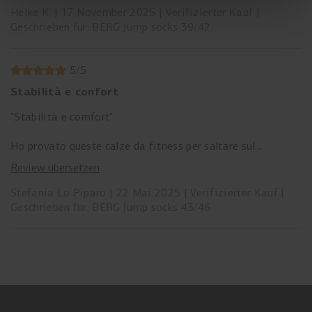
Heike K.
17 November 2025
Verifizierter Kauf
Geschrieben für: BERG Jump socks 39/42
5
/
5
Stabilità e confort
"Stabilità e comfort"
Ho provato queste calze da fitness per saltare sul
trampolino e sono state fantastiche! Offrono una stabilità
Review übersetzen
e un comfort eccezionali, grazie alla loro struttura
morbida e aderente.
Stefania Lo Piparo
22 Mai 2025
Verifizierter Kauf
Geschrieben für: BERG Jump socks 43/46
La qualità del materiale è ottima e le calze sono
resistenti alle sollecitazioni del trampolino. Sono perfette
per allenamenti intensi e divertenti sul trampolino.
*Voto:* 5/5 stelle
*Consiglio:* se pratichi fitness sul trampolino, queste calze