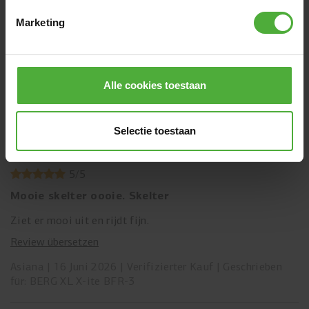
Fantastisk flotte biler
Marketing
Disse bilen er utrolig kule,har kjøpt bil nr 4,har opp
gjennom årene også kjøpt deler til de 3 andre bilene,som
fremdeles funker,min utviklingshemmet voksne sønn elsker
disse bilene,har hatt de siden han var barn og kjører de
Alle cookies toestaan
Review übersetzen
fortsatt.
Linda Fredheim
20 Juni 2026
Verifizierter Kauf
Selectie toestaan
Geschrieben für: BERG XXL X-Plore BFR
5
/
5
Mooie skelter oooie. Skelter
Ziet er mooi uit en rijdt fijn.
Review übersetzen
Asiana
16 Juni 2026
Verifizierter Kauf
Geschrieben
für: BERG XL X-ite BFR-3