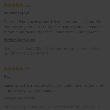
5
/
5
Rewelacyjny!
Dziecko 8 lat zachwycone. Nie ma problemu z jazda. Od
małego cały czas jeździ. Więc na tym gokarcie jazda nie
sprawia mu żadnej trudności. Młodszemu 6 lat podobnie.
Codziennie jeżdżą. Gokart prezentuje się nieziemsko.
Review übersetzen
Marzena
2 Juni 2026
Verifizierter Kauf
Geschrieben
für: BERG XL X-ite BFR-3
5
/
5
Ok.
Super sprzęt. Syn zadowolony jak i cała rodzina. Solidnie
zaprojektowany i wykonany.
Review übersetzen
Władysław
18 Mai 2026
Geschrieben für: BERG XL X-