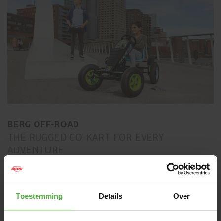
BERG OFF-ROAD
THE RUGGED GO-KART FOR EVERY
ADVENTURE
Sind Asphalt und Beton nichts für dich? Liebst du
unbekannte Pfade, den Wald, Wiesen und all die rauen und
unerforschten Orte? Dann entscheide dich für eins der
Toestemming
Details
Over
folgenden Geländemodelle: Jeep® Revolution, BERG X-
Plore, BERG X-ite, BERG X-treme oder den BERG X-cross.