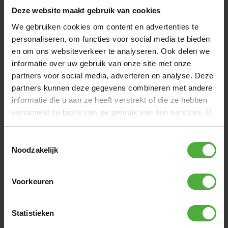
Deze website maakt gebruik van cookies
ABMESSUNGEN UND DETAILS
We gebruiken cookies om content en advertenties te
personaliseren, om functies voor social media te bieden
Produktname
BERG Off-road
en om ons websiteverkeer te analyseren. Ook delen we
SKU
BERG-Off-Road
informatie over uw gebruik van onze site met onze
partners voor social media, adverteren en analyse. Deze
partners kunnen deze gegevens combineren met andere
Alle Abmessungen und Details anzeigen
informatie die u aan ze heeft verstrekt of die ze hebben
verzameld op basis van uw gebruik van hun services. U
BEWERTUNGEN BERG OFF-ROAD
gaat akkoord met onze cookies als u onze website blijft
31 Bewertungen
gebruiken.
Toestemmingsselectie
Noodzakelijk
EINE BEWERTUNG SCHREIBEN
Voorkeuren
NEUESTE BEWERTUNGEN
Statistieken
5
/
5